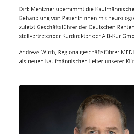
Medizin & Teilhabe
Anreise
Prävention
Energiepolitik
Kosten & Kostenträger
Kinder-und Jugendreha
Kosten & Kostenträger
Kooperationen
Dirk Mentzner übernimmt die Kaufmännische L
Behandlung von Patient*innen mit neurologi
Qualität & Expertise
FAQs
Nachsorge
Publikationsdatenbank
Zuzahlung & Befreiung
Gastroenterologie
Zuzahlung & Befreiung
zuletzt Geschäftsführer der Deutschen Rente
Kontakt
Checkliste zum Start
Stoffwechselerkrankungen
Reha FAQ
stellvertretender Kurdirektor der AIB-Kur Gm
Ihr Weg zu MEDIAN
Geriatrie
Reha Checkliste
Andreas Wirth, Regionalgeschäftsführer MEDI
Zuweiser
als neuen Kaufmännischen Leiter unserer Klin
Gynäkologie
HTS & Cochlea
Über MEDIAN
Long Covid
Onkologie
Presse
Pneumologie
Blog