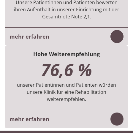
Unsere Patientinnen und Patienten bewerten
Patientinnen und Patienten in die Bewertung
ihren Aufenthalt in unserer Einrichtung mit der
ein.
Gesamtnote Note 2,1.
mehr erfahren
Inhalt
Die Bewertung basiert auf der digitalen
Hohe Weiterempfehlung
Befragung, die die Patientinnen und
76,6 %
Patienten am Ende ihres Aufenthaltes
beantworten.
unserer Patientinnen und Patienten würden
Die Ergebnisse beruhen auf 503 Befragungen
unsere Klinik für eine Rehabilitation
aus dem 1. Halbjahr 2026.
weiterempfehlen.
mehr erfahren
Inhalt