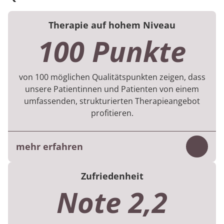
Therapie auf hohem Niveau
100 Punkte
von 100 möglichen Qualitätspunkten zeigen, dass
unsere Patientinnen und Patienten von einem
umfassenden, strukturierten Therapieangebot
profitieren.
mehr erfahren
Inhalt
Für jede Rehabilitation gibt es Vorgaben zu
Zufriedenheit
den therapeutischen Behandlungen, was die
Note 2,2
Vielfalt, Menge und Dauer betreffen.
Im 1. Halbjahr 2026 flossen Daten von 581