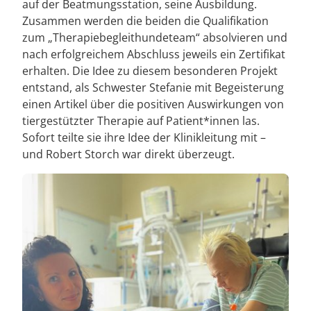
auf der Beatmungsstation, seine Ausbildung.
Blog
Prävention
Energiepolitik
Kosten & Kostenträger
Kinder-und Jugendreha
Kosten & Kostenträger
Kooperationen
Zusammen werden die beiden die Qualifikation
zum „Therapiebegleithundeteam“ absolvieren und
Qualität & Expertise
Downloads
Nachsorge
Publikationsdatenbank
Zuzahlung & Befreiung
Gastroenterologie
Zuzahlung & Befreiung
nach erfolgreichem Abschluss jeweils ein Zertifikat
erhalten. Die Idee zu diesem besonderen Projekt
Anreise
Checkliste zum Start
Stoffwechselerkrankungen
Reha FAQ
Ihr Weg zu MEDIAN
entstand, als Schwester Stefanie mit Begeisterung
einen Artikel über die positiven Auswirkungen von
FAQs
Geriatrie
Reha Checkliste
tiergestützter Therapie auf Patient*innen las.
Zuweiser
Sofort teilte sie ihre Idee der Klinikleitung mit –
Kontakt
Gynäkologie
und Robert Storch war direkt überzeugt.
HTS & Cochlea
Über MEDIAN
Long Covid
Presse
Onkologie
Pneumologie
Blog