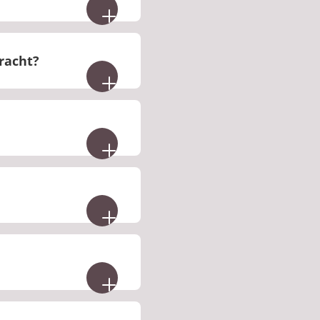
racht?
rden.