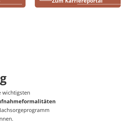
5
Zum Karriereportal
m
ng
e wichtigsten
Aufnahmeformalitäten
m Nachsorgeprogramm
önnen.