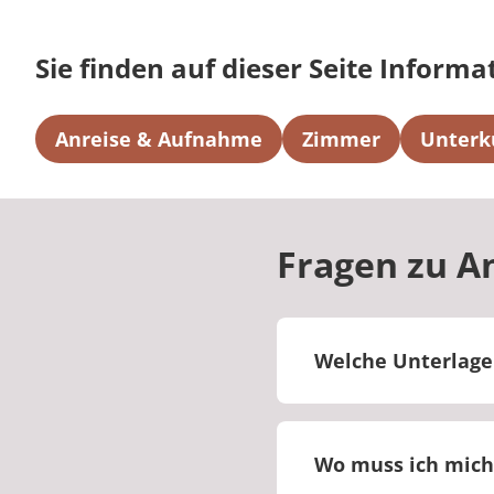
Sie finden auf dieser Seite Informa
Anreise & Aufnahme
Zimmer
Unterk
Fragen zu A
Welche Unterlage
Bitte bringen Sie I
aktuelle medizinisc
Wo muss ich mich