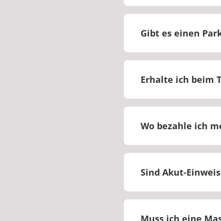
Bitte melden Sie si
Informationen.
Gibt es einen Park
Auf dem Klinikgelän
Umgebung gibt es k
Erhalte ich beim T
Ja, Sie erhalten be
Wo bezahle ich m
Bitte bezahlen Sie 
Sind Akut-Einwei
Nein, Akut-Einweisu
Muss ich eine Ma