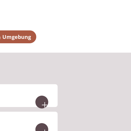
 & Umgebung
ige