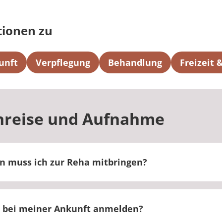
tionen zu
unft
Verpflegung
Behandlung
Freizeit
nreise und Aufnahme
n muss ich zur Reha mitbringen?
hre Versichertenkarte, den Entlassungsbrief und sonst
he Unterlagen mit.
 bei meiner Ankunft anmelden?