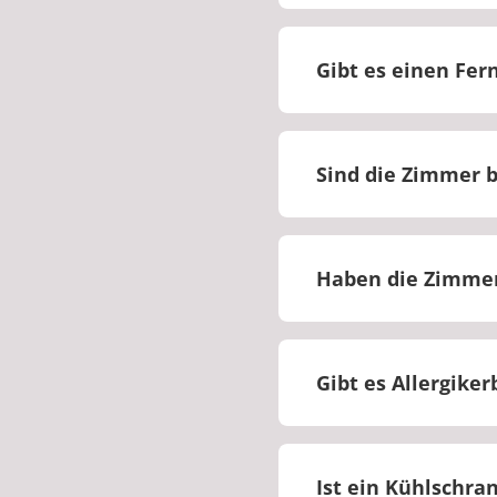
Im Zimmer ist ein 
einen Safe. An der 
Gibt es einen Fer
Ja, die Zimmer sind
Sind die Zimmer b
Ja, barrierefreie Z
Haben die Zimme
Die Zimmer sind tei
Gibt es Allergike
Nein, es gibt keine
Ist ein Kühlschr