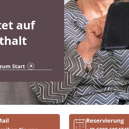
et auf
thalt
 zum Start
Mail
Reservierung