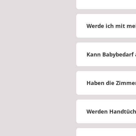
Nein, es befindet s
Werde ich mit m
Nein, Kinder könne
Kann Babybedarf 
Nein, Babybedarf ka
Haben die Zimmer
Ja, jedes Zimmer ha
Werden Handtüche
Ja, Handtücher werd