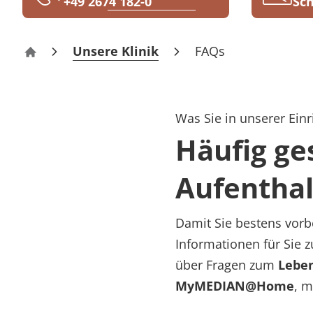
+49 2674 182-0
Sch
Rheumatologie
Karriere
Unsere Klinik
FAQs
Reha-Zentrum Bad Bertrich
Was Sie in unserer Einr
Häufig ge
Aufenthal
Damit Sie bestens vorbe
Informationen für Sie 
über Fragen zum
Lebe
MyMEDIAN@Home
, m