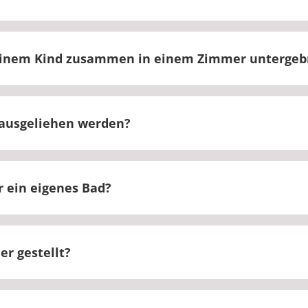
ich kein Kühlschrank im Zimmer.
einem Kind zusammen in einem Zimmer untergeb
n während der Rehabilitation nicht aufgenommen we
ausgeliehen werden?
nn in unser Klinik nicht ausgeliehen werden.
 ein eigenes Bad?
t ein eigenes Bad.
r gestellt?
en für Ihren Klinikaufenthalt gestellt und regelmäßig