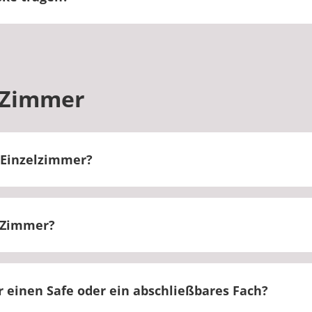
esteht derzeit keine Maskenpflicht. Das Tragen einer 
ktes vorgeschrieben werden.
 Zimmer
Einzelzimmer?
 in einem Einzelzimmer untergebracht.
e Zimmer?
r variiert zwischen 15 - 25 m².
 einen Safe oder ein abschließbares Fach?