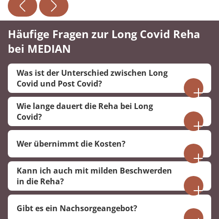
Häufige Fragen zur Long Covid Reha
bei MEDIAN
Was ist der Unterschied zwischen Long
Covid und Post Covid?
Long Covid umfasst Beschwerden, die länger als
Wie lange dauert die Reha bei Long
vier Wochen bestehen. Von Post Covid spricht
Covid?
man, wenn Symptome länger als 12 Wochen
Die Dauer richtet sich nach Ihrem
andauern.
Wer übernimmt die Kosten?
Gesundheitszustand. In der Regel dauert eine
Rehabilitation 3 Wochen und kann nach ärztlicher
Die Kosten tragen je nach Situation die Deutsche
Entscheidung auf 5 Wochen verlängert werden.
Kann ich auch mit milden Beschwerden
Rentenversicherung, gesetzliche oder private
in die Reha?
Krankenkassen.
Ja, auch nach einem leichten Verlauf können
Gibt es ein Nachsorgeangebot?
anhaltende Symptome eine Rehabilitation sinnvoll