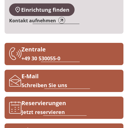
Prävention
Energiepolitik
Kinder-und Jugendreha
Kosten & Kostenträger
Kooperationen
Über MEDIAN
Einrichtung finden
Nachsorge
Publikationsdatenbank
Gastroenterologie
Zuzahlung & Befreiung
Kontakt aufnehmen
Presse
Stoffwechselerkrankungen
Reha FAQ
Blog
Geriatrie
Reha Checkliste
Zentrale
+49 30 530055-0
Gynäkologie
Karriere
HTS & Cochlea
E-Mail
Schreiben Sie uns
Long Covid
Onkologie
Reservierungen
Jetzt reservieren
Pneumologie