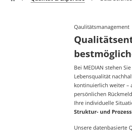
Rheumatologie
MEDIAN Kliniken
Qaulitätsmanagement
Qualitätsen
bestmöglich
Bei MEDIAN stehen Sie a
Lebensqualität nachhal
kontinuierlich weiter –
persönlichen Rückmeldun
Ihre individuelle Situa
Struktur- und Prozess
Unsere datenbasierte Qu