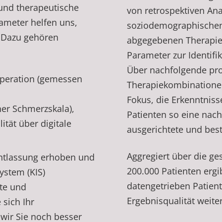
 und therapeutische
von retrospektiven An
ameter helfen uns,
soziodemographischen
. Dazu gehören
abgegebenen Therapie
Parameter zur Identif
Über nachfolgende pro
toperation (gemessen
Therapiekombinationen
Fokus, die Erkenntnisse
ner Schmerzskala),
Patienten so eine nach
tät über digitale
ausgerichtete und bes
Aggregiert über die ge
ntlassung erhoben und
200.000 Patienten ergi
ystem (KIS)
datengetrieben Patien
zte und
Ergebnisqualität weite
sich Ihr
wir Sie noch besser