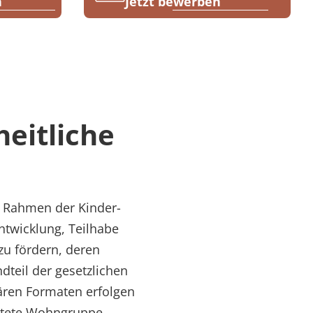
n
Jetzt bewerben
heitliche
im Rahmen der Kinder-
Entwicklung, Teilhabe
zu fördern, deren
dteil der gesetzlichen
onären Formaten erfolgen
chtete Wohngruppe.