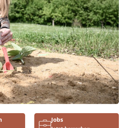
n
Jobs