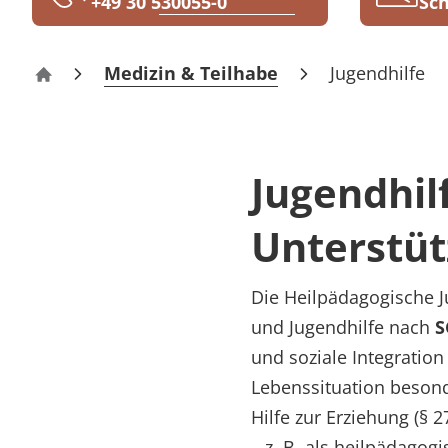
+49 30 530055-0
Sch
Rheumatologie
Medizin & Teilhabe
Jugendhilfe
MEDIAN Kliniken
Jugendhilf
Unterstüt
Die Heilpädagogische J
und Jugendhilfe nach
S
und soziale Integratio
Lebenssituation besonde
Hilfe zur Erziehung (§ 2
– z. B. als heilpädago