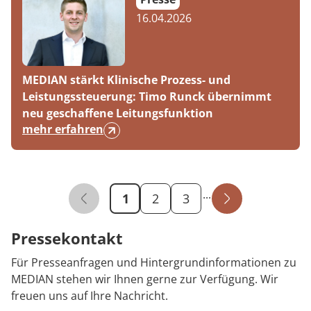
16.04.2026
MEDIAN stärkt Klinische Prozess- und
Leistungssteuerung: Timo Runck übernimmt
neu geschaffene Leitungsfunktion
mehr erfahren
Publikations - Seite 
...
1
2
3
Pressekontakt
Für Presseanfragen und Hintergrundinformationen zu
MEDIAN stehen wir Ihnen gerne zur Verfügung. Wir
freuen uns auf Ihre Nachricht.