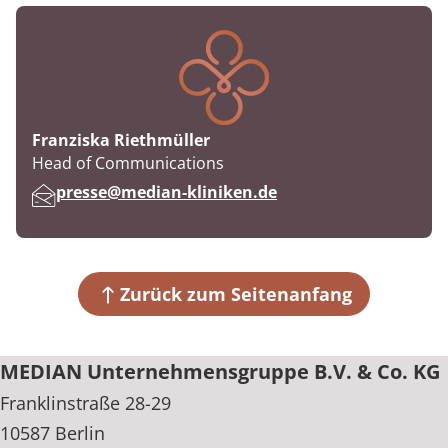
Franziska Riethmüller
Berufstitel:
Head of Communications
E-Mail:
presse@median-kliniken.de
Zurück zum Seitenanfang
MEDIAN Unternehmensgruppe B.V. & Co. KG
Franklinstraße 28-29
10587 Berlin