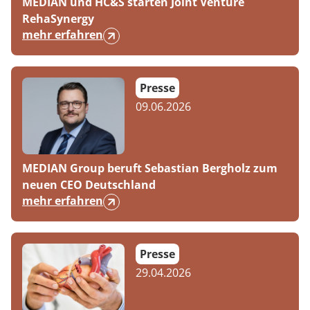
MEDIAN und HC&S starten Joint Venture
Prävention
Energiepolitik
Kinder-und Jugendreha
Kosten & Kostenträger
Kooperationen
RehaSynergy
Über MEDIAN
mehr erfahren
Nachsorge
Publikationsdatenbank
Gastroenterologie
Zuzahlung & Befreiung
Presse
Stoffwechselerkrankungen
Reha FAQ
Presse
09.06.2026
Blog
Geriatrie
Reha Checkliste
Gynäkologie
Karriere
MEDIAN Group beruft Sebastian Bergholz zum
HTS & Cochlea
neuen CEO Deutschland
mehr erfahren
Long Covid
Onkologie
Presse
29.04.2026
Pneumologie