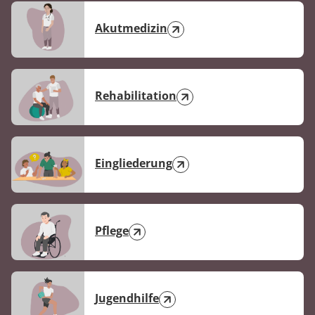
Akutmedizin
Rehabilitation
Eingliederung
Pflege
Jugendhilfe