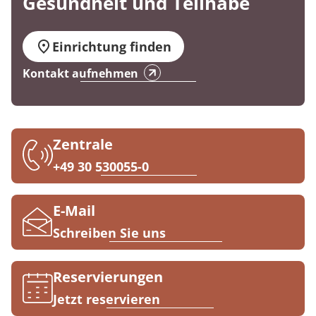
Gesundheit und Teilhabe
Prävention
Energiepolitik
Kinder-und Jugendreha
Kosten & Kostenträger
Kooperationen
Über MEDIAN
Nachsorge
Publikationsdatenbank
Gastroenterologie
Zuzahlung & Befreiung
Einrichtung finden
Presse
Kontakt aufnehmen
Stoffwechselerkrankungen
Reha FAQ
Blog
Geriatrie
Reha Checkliste
Zentrale
Gynäkologie
Karriere
+49 30 530055-0
HTS & Cochlea
E-Mail
Long Covid
Schreiben Sie uns
Onkologie
Reservierungen
Pneumologie
Jetzt reservieren