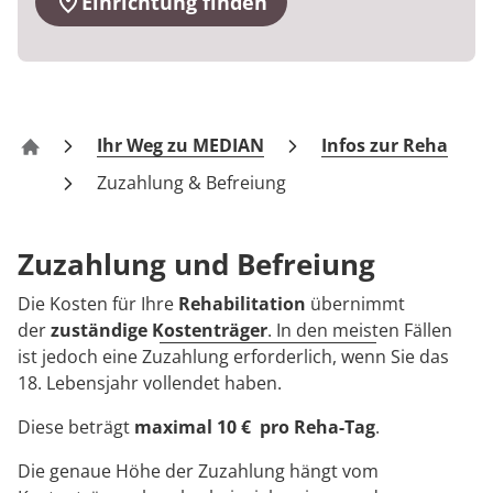
Einrichtung finden
Prävention
Energiepolitik
Kinder-und Jugendreha
Kosten & Kostenträger
Kooperationen
Über MEDIAN
Nachsorge
Publikationsdatenbank
Gastroenterologie
Zuzahlung & Befreiung
Presse
Stoffwechselerkrankungen
Reha FAQ
Ihr Weg zu MEDIAN
Infos zur Reha
MEDIAN Kliniken
Blog
Geriatrie
Reha Checkliste
Zuzahlung & Befreiung
Gynäkologie
Karriere
Zuzahlung und Befreiung
HTS & Cochlea
Die Kosten für Ihre
Rehabilitation
übernimmt
der
zuständige Kostenträger
. In den meisten Fällen
Long Covid
ist jedoch eine Zuzahlung erforderlich, wenn Sie das
18. Lebensjahr vollendet haben.
Onkologie
Diese beträgt
maximal 10 € pro Reha-Tag
.
Pneumologie
Die genaue Höhe der Zuzahlung hängt vom