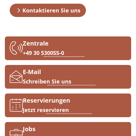
Prävention
Energiepolitik
Kinder-und Jugendreha
Kosten & Kostenträger
Kooperationen
Über MEDIAN
Kontaktieren Sie uns
Nachsorge
Publikationsdatenbank
Gastroenterologie
Zuzahlung & Befreiung
Presse
Stoffwechselerkrankungen
Reha FAQ
Zentrale
Blog
Geriatrie
Reha Checkliste
+49 30 530055-0
Gynäkologie
Karriere
E-Mail
HTS & Cochlea
Schreiben Sie uns
Long Covid
Reservierungen
Onkologie
Jetzt reservieren
Pneumologie
Jobs