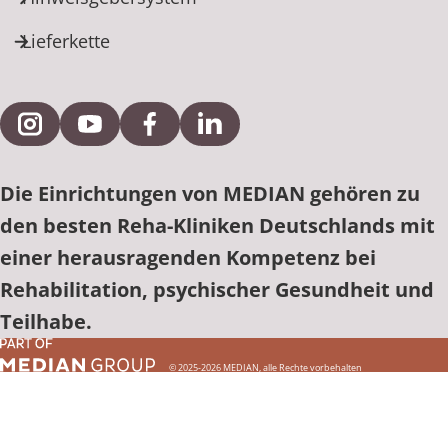
Lieferkette
Externe Verlinkung zu Instagram
Externe Verlinkung zu YouTube
Externe Verlinkung zu Facebook
Externe Verlinkung zu Link
Die Einrichtungen von MEDIAN gehören zu
den besten Reha-Kliniken Deutschlands mit
einer herausragenden Kompetenz bei
Rehabilitation, psychischer Gesundheit und
Teilhabe.
© 2025-2026 MEDIAN, alle Rechte vorbehalten
Einrichtung finden
Einrichtung finden
Einrichtung finden
Einrichtung finden
Einrichtung finden
Einrichtung finden
Einrichtung finden
Einrichtung finden
Einrichtung finden
Einrichtung finden
Einrichtung finden
Einrichtung finden