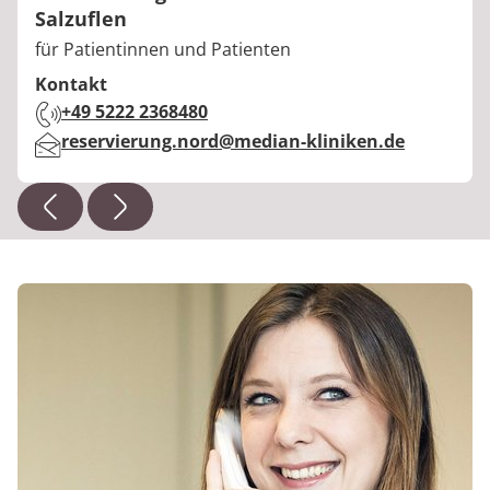
Salzuflen
Berufstitel:
für Patientinnen und Patienten
Kontakt
Telefon:
+49 5222 2368480
E-Mail:
reservierung.nord@median-kliniken.de