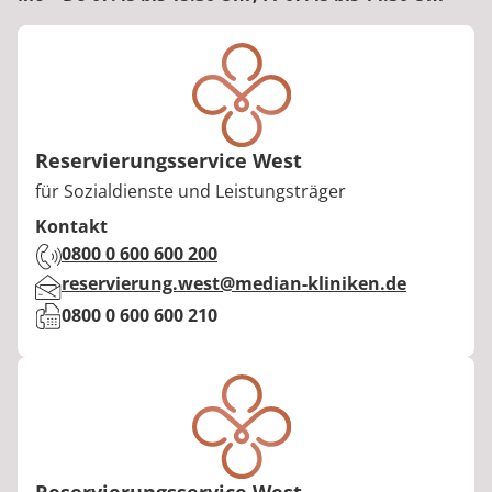
Reservierungsservice West
Berufstitel:
für Sozialdienste und Leistungsträger
Kontakt
Telefon:
0800 0 600 600 200
E-Mail:
reservierung.west@median-kliniken.de
Fax:
0800 0 600 600 210
Reservierungsservice West