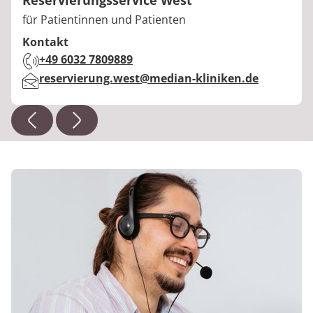
Berufstitel:
für Patientinnen und Patienten
Kontakt
Telefon:
+49 6032 7809889
E-Mail:
reservierung.west@median-kliniken.de