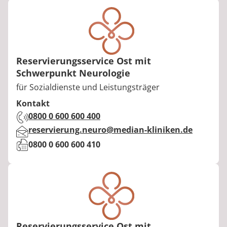
Reservierungsservice Ost mit
Schwerpunkt Neurologie
Berufstitel:
für Sozialdienste und Leistungsträger
Kontakt
Telefon:
0800 0 600 600 400
E-Mail:
reservierung.neuro@median-kliniken.de
Fax:
0800 0 600 600 410
Reservierungsservice Ost mit