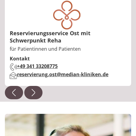
Reservierungsservice Ost mit
Schwerpunkt Reha
Berufstitel:
für Patientinnen und Patienten
Kontakt
Telefon:
+49 341 33208775
E-Mail:
reservierung.ost@median-kliniken.de