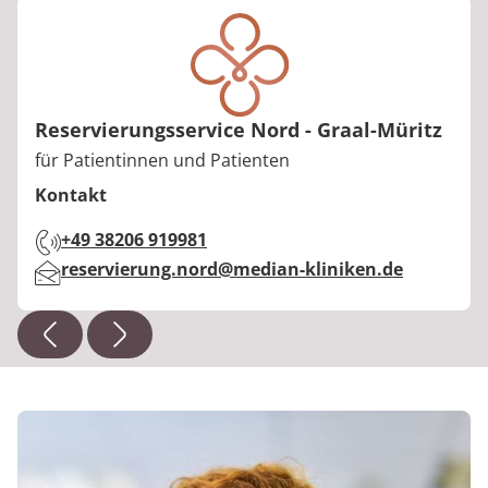
Reservierungsservice Nord - Graal-Müritz
Berufstitel:
für Patientinnen und Patienten
Kontakt
Adresse:
Telefon:
+49 38206 919981
E-Mail:
reservierung.nord@median-kliniken.de