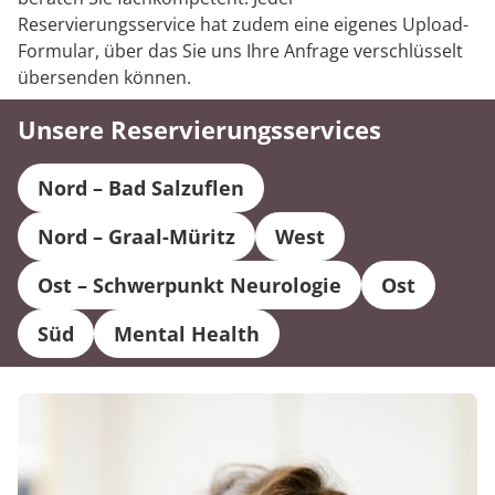
Prävention
Energiepolitik
Kinder-und Jugendreha
Kosten & Kostenträger
Kooperationen
Reservierungsservice hat zudem eine eigenes Upload-
Über MEDIAN
Formular, über das Sie uns Ihre Anfrage verschlüsselt
Nachsorge
Publikationsdatenbank
Gastroenterologie
Zuzahlung & Befreiung
übersenden können.
Presse
Stoffwechselerkrankungen
Reha FAQ
Unsere Reservierungsservices
Blog
Geriatrie
Reha Checkliste
Nord – Bad Salzuflen
Gynäkologie
Nord – Graal-Müritz
West
Karriere
HTS & Cochlea
Ost – Schwerpunkt Neurologie
Ost
Süd
Mental Health
Long Covid
Onkologie
Pneumologie