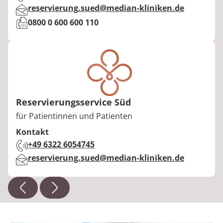
E-Mail:
reservierung.sued@median-kliniken.de
Fax:
0800 0 600 600 110
Reservierungsservice Süd
Berufstitel:
für Patientinnen und Patienten
Kontakt
Telefon:
+49 6322 6054745
E-Mail:
reservierung.sued@median-kliniken.de