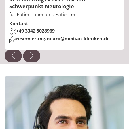
Schwerpunkt Neurologie
Berufstitel:
für Patientinnen und Patienten
Kontakt
Telefon:
+49 3342 5028969
E-Mail:
reservierung.neuro@median-kliniken.de