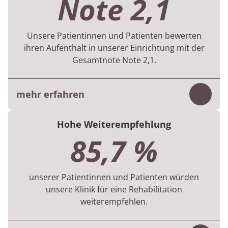
Note 2,1
Vielfalt, Menge und Dauer betreffen.
Im 1. Halbjahr 2026 flossen Daten von 619
Unsere Patientinnen und Patienten bewerten
Patientinnen und Patienten in die Bewertung
ihren Aufenthalt in unserer Einrichtung mit der
ein.
Gesamtnote Note 2,1.
mehr erfahren
Inhalt
Die Bewertung basiert auf der digitalen
Hohe Weiterempfehlung
Befragung, die die Patientinnen und
85,7 %
Patienten am Ende ihres Aufenthaltes
beantworten.
unserer Patientinnen und Patienten würden
Die Ergebnisse beruhen auf 595 Befragungen
unsere Klinik für eine Rehabilitation
aus dem 1. Halbjahr 2026.
weiterempfehlen.