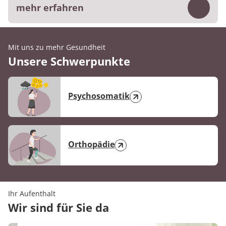
mehr erfahren
Inhalt
Die Kennzahl basiert auf der digitalen
Befragung, die die Patientinnen und
Mit uns zu mehr Gesundheit
Unsere Schwerpunkte
Patienten am Ende des Aufenthaltes
beantworten.
Die Ergebnisse beruhen auf 478 Befragungen
Psychosomatik
aus dem 1. Halbjahr 2026.
Orthopädie
Ihr Aufenthalt
Wir sind für Sie da