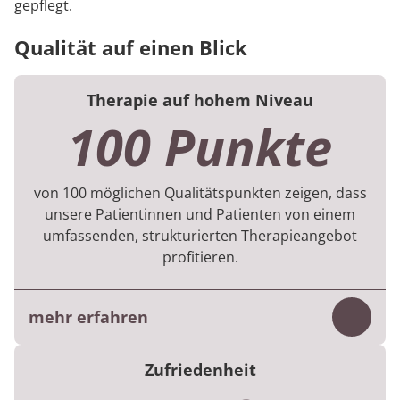
gepflegt.
Qualität auf einen Blick
Therapie auf hohem Niveau
100 Punkte
von 100 möglichen Qualitätspunkten zeigen, dass
unsere Patientinnen und Patienten von einem
umfassenden, strukturierten Therapieangebot
profitieren.
mehr erfahren
Inhalt
Für jede Rehabilitation gibt es Vorgaben zu
Zufriedenheit
den therapeutischen Behandlungen, was die