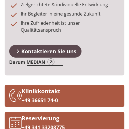
Anreise
Prävention
Energiepolitik
Kosten & Kostenträger
Kinder-und Jugendreha
Kosten & Kostenträger
Kooperationen
Zielgerichtete & individuelle Entwicklung
Ihr Begleiter in eine gesunde Zukunft
Qualität & Expertise
FAQs
Nachsorge
Publikationsdatenbank
Zuzahlung & Befreiung
Gastroenterologie
Zuzahlung & Befreiung
Ihre Zufriedenheit ist unser
Qualitätsanspruch
Kontakt
Checkliste zum Start
Stoffwechselerkrankungen
Reha FAQ
Ihr Weg zu MEDIAN
Geriatrie
Reha Checkliste
Kontaktieren Sie uns
Zuweiser
Gynäkologie
Darum MEDIAN
HTS & Cochlea
Über MEDIAN
Long Covid
Klinikkontakt
+49 36651 74-0
Presse
Onkologie
Pneumologie
Reservierung
Blog
+49 341 33208775