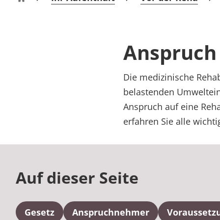
Rheumatologie
Klinik Bad Lobenstein
Karriere
Anspruch
Die medizinische Rehabi
belastenden Umwelteinf
Anspruch auf eine Reha,
erfahren Sie alle wicht
Auf dieser Seite
Gesetz
Anspruchnehmer
Voraussetz