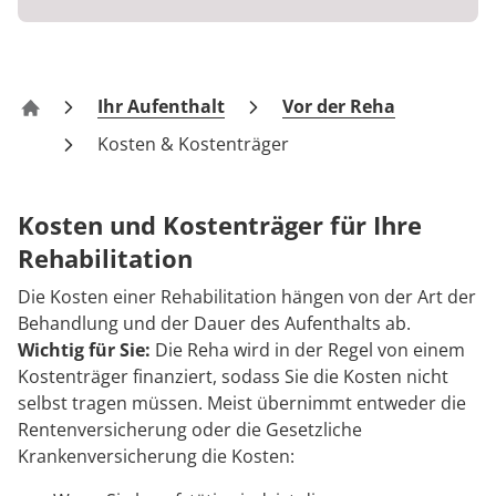
Anreise
Prävention
Energiepolitik
Kosten & Kostenträger
Kinder-und Jugendreha
Kosten & Kostenträger
Kooperationen
Qualität & Expertise
FAQs
Nachsorge
Publikationsdatenbank
Zuzahlung & Befreiung
Gastroenterologie
Zuzahlung & Befreiung
Ihr Aufenthalt
Vor der Reha
Klinik Bad Lobenstein
Kontakt
Checkliste zum Start
Stoffwechselerkrankungen
Reha FAQ
Ihr Weg zu MEDIAN
Kosten & Kostenträger
Geriatrie
Reha Checkliste
Zuweiser
Kosten und Kostenträger für Ihre
Gynäkologie
Rehabilitation
HTS & Cochlea
Die Kosten einer Rehabilitation hängen von der Art der
Über MEDIAN
Behandlung und der Dauer des Aufenthalts ab.
Long Covid
Wichtig für Sie:
Die Reha wird in der Regel von einem
Kostenträger finanziert, sodass Sie die Kosten nicht
Presse
Onkologie
selbst tragen müssen. Meist übernimmt entweder die
Rentenversicherung oder die Gesetzliche
Pneumologie
Krankenversicherung die Kosten:
Blog