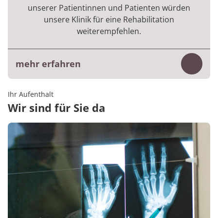
unserer Patientinnen und Patienten würden
Die Ergebnisse beruhen auf 893 Befragungen
unsere Klinik für eine Rehabilitation
aus dem 1. Halbjahr 2026.
weiterempfehlen.
mehr erfahren
Inhalt
Die Kennzahl basiert auf der digitalen
Ihr Aufenthalt
Befragung, die die Patientinnen und
Wir sind für Sie da
Patienten am Ende des Aufenthaltes
beantworten.
Die Ergebnisse beruhen auf 769 Befragungen
aus dem 1. Halbjahr 2026.