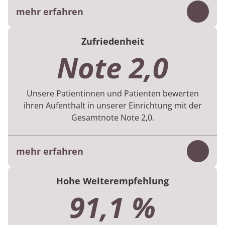
mehr erfahren
Inhalt
Für jede Rehabilitation gibt es Vorgaben zu
Zufriedenheit
den therapeutischen Behandlungen, was die
Note 2,0
Vielfalt, Menge und Dauer betreffen.
Im 1. Halbjahr 2026 flossen Daten von 607
Unsere Patientinnen und Patienten bewerten
Patientinnen und Patienten in die Bewertung
ihren Aufenthalt in unserer Einrichtung mit der
ein.
Gesamtnote Note 2,0.
mehr erfahren
Inhalt
Die Bewertung basiert auf der digitalen
Hohe Weiterempfehlung
Befragung, die die Patientinnen und
91,1 %
Patienten am Ende ihres Aufenthaltes
beantworten.