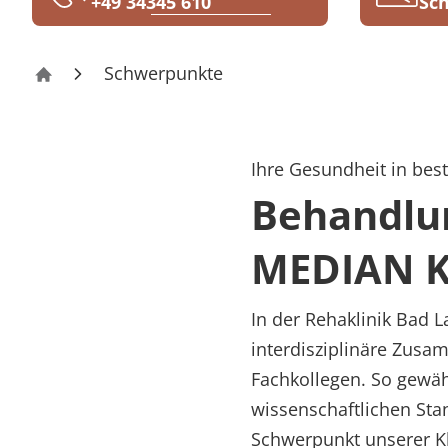
+49 34345 610
Sch
Rheumatologie
Karriere
Schwerpunkte
Klinik Bad Lausick
Ihre Gesundheit in be
Behandlu
MEDIAN Kl
In der Rehaklinik Bad L
interdisziplinäre Zusa
Fachkollegen. So gewäh
wissenschaftlichen Sta
Schwerpunkt unserer Kl