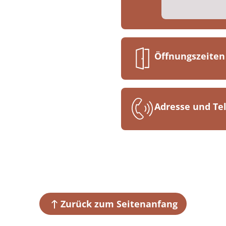
Öffnungszeiten
Ganztägig geöf
Adresse und T
MEDIAN Klinik 
Parkstraße 4
04651 Bad Laus
+49 34345 6
Zurück zum Seitenanfang