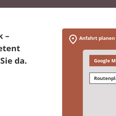
k –
Anfahrt planen
etent
Sie da.
Google M
Routenpl