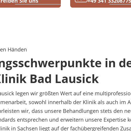
reiben Sie uns
+49 341 3320877
sten Händen
ngsschwerpunkte in d
inik Bad Lausick
ausick legen wir größten Wert auf eine multiprofessi
mmenarbeit, sowohl innerhalb der Klinik als auch im 
rleisten wir, dass unsere Behandlungen stets den n
ndards entsprechen und erweitern unsere Expertise ko
inik in Sachsen liegt auf der fachübergreifenden Z