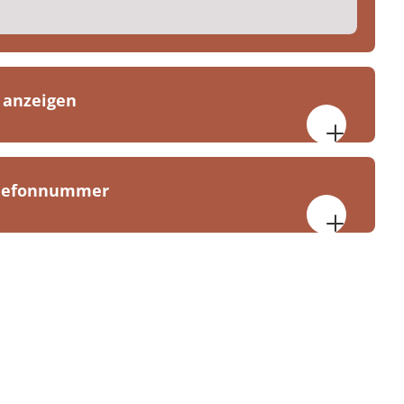
 anzeigen
fnet
elefonnummer
Bad Lausick
ick
10