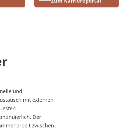
5
Zum Karriereportal
er
onelle und
Austausch mit externen
euesten
ntinuierlich. Der
usammenarbeit zwischen