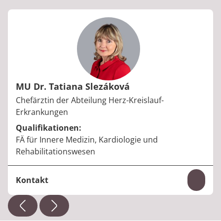
MU Dr. Tatiana Slezáková
Berufstitel:
Chefärztin der Abteilung Herz-Kreislauf-
Erkrankungen
Qualifikationen:
FÄ für Innere Medizin, Kardiologie und
Rehabilitationswesen
Kontakt
Inhal
Telefon:
+49 34345 61-750
E-Mail:
tatiana.slezakova@median-kliniken.de