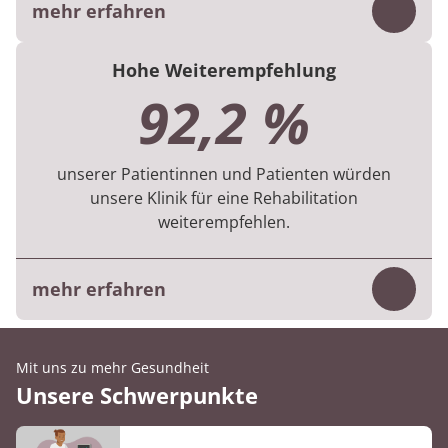
mehr erfahren
Inhalt
Die Bewertung basiert auf der digitalen
Hohe Weiterempfehlung
Befragung, die die Patientinnen und
92,2 %
Patienten am Ende ihres Aufenthaltes
beantworten.
unserer Patientinnen und Patienten würden
Die Ergebnisse beruhen auf 870 Befragungen
unsere Klinik für eine Rehabilitation
aus dem 1. Halbjahr 2026.
weiterempfehlen.
mehr erfahren
Inhalt
Die Kennzahl basiert auf der digitalen
Befragung, die die Patientinnen und
Mit uns zu mehr Gesundheit
Unsere Schwerpunkte
Patienten am Ende des Aufenthaltes
beantworten.