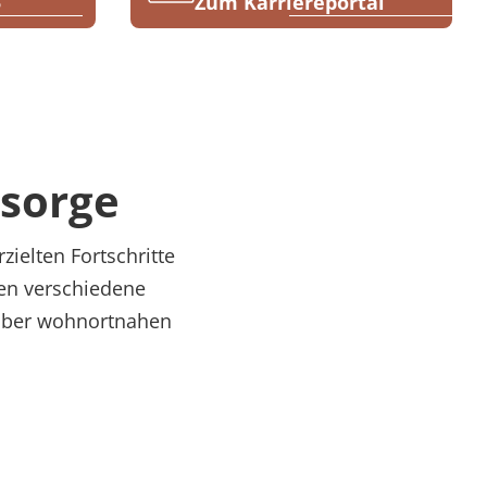
5
Zum Karriereportal
sorge
ielten Fortschritte
nen verschiedene
über wohnortnahen