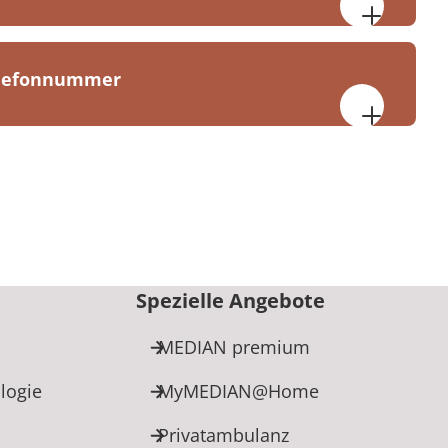
 Uhr
elefonnummer
linik Bad Dürkheim
19
kheim
10
Spezielle Angebote
MEDIAN premium
logie
MyMEDIAN@Home
Privatambulanz