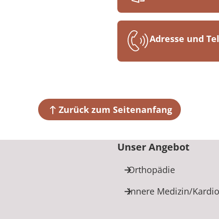
08:00 bis 18:00
Adresse und T
MEDIAN Park-K
Salinenstraße 
67098 Bad Dür
Zurück zum Seitenanfang
+49 6322 93
Unser Angebot
Orthopädie
Innere Medizin/Kardio