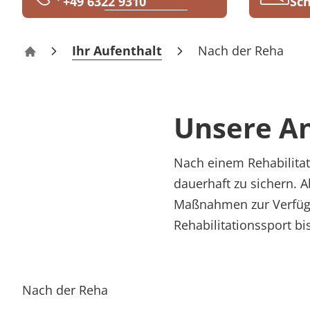
+49 6322 9310
Sch
Rheumatologie
Karriere
Ihr Aufenthalt
Nach der Reha
Park-Klinik Bad Dürkheim
Unsere A
Nach einem Rehabilitati
dauerhaft zu sichern. 
Maßnahmen zur Verfügu
Rehabilitationssport bi
Nach der Reha