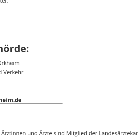
er.
hörde:
ürkheim
d Verkehr
heim.de
en Ärztinnen und Ärzte sind Mitglied der Landesärztek