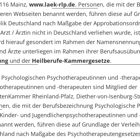
5116 Mainz,
www.laek-rlp.de
. Personen, die mit der
nseren Webseiten benannt werden, führen diese auf G
lik Deutschland nach Maßgabe der Approbationsordnu
rzt / Ärztin nicht in Deutschland verliehen wurde, is
rd hierauf gesondert im Rahmen der Namensnennung
und Ärzte unterliegen im Rahmen ihrer Berufsausübu
ung
und der
Heilberufe-Kammergesetze
.
gen Psychologischen Psychotherapeutinnen und -therap
therapeutinnen und -therapeuten sind Mitglied der
enKammer Rheinland-Pfalz, Diether-von-Isenburg-Str
onen, die mit der Berufsbezeichnung Psychologische
 Kinder- und Jugendlichenpsychotherapeutinnen und 
nnt werden, führen diese auf Grundlage der Verleih
hland nach Maßgabe des Psychotherapeutengesetzes 