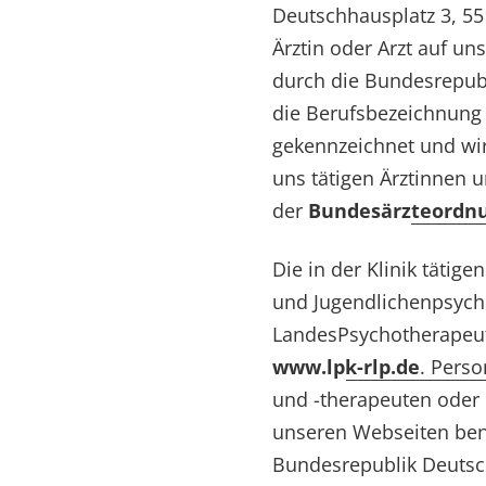
Deutschhausplatz 3, 5
Ärztin oder Arzt auf u
durch die Bundesrepub
die Berufsbezeichnung A
gekennzeichnet und wi
uns tätigen Ärztinnen 
der
Bundesärzteordn
Die in der Klinik täti
und Jugendlichenpsycho
LandesPsychotherapeut
www.lpk-rlp.de
. Pers
und -therapeuten oder
unseren Webseiten bena
Bundesrepublik Deutsc