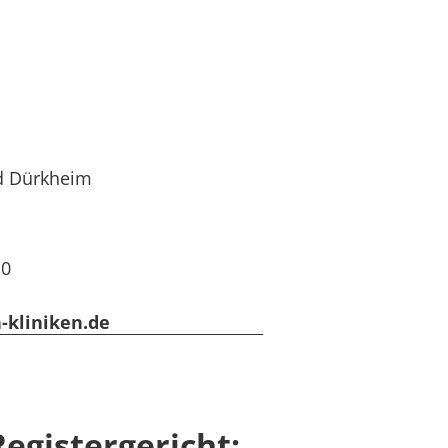
d Dürkheim
10
-kliniken.de
egistergericht: