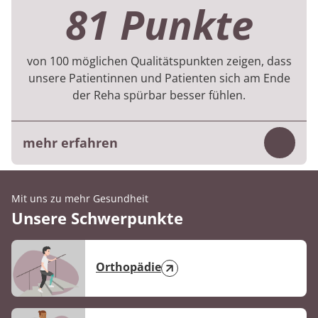
Befragung, die die Patientinnen und
81 Punkte
Patienten am Ende des Aufenthaltes
beantworten.
von 100 möglichen Qualitätspunkten zeigen, dass
Die Ergebnisse beruhen auf 859 Befragungen
unsere Patientinnen und Patienten sich am Ende
aus dem 1. Halbjahr 2026.
der Reha spürbar besser fühlen.
mehr erfahren
Inhalt
Die Bewertung basiert auf der digitalen
Befragung, die die Patientinnen und
Mit uns zu mehr Gesundheit
Unsere Schwerpunkte
Patienten am Ende des Aufenthaltes
beantworten.
Die Ergebnisse beruhen auf 886 Befragungen
Orthopädie
aus dem 1. Halbjahr 2026.