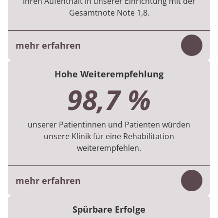
ihren Aufenthalt in unserer Einrichtung mit der
Gesamtnote Note 1,8.
mehr erfahren
Inhalt
Die Bewertung basiert auf der digitalen
Hohe Weiterempfehlung
Befragung, die die Patientinnen und
98,7 %
Patienten am Ende ihres Aufenthaltes
beantworten.
unserer Patientinnen und Patienten würden
Die Ergebnisse beruhen auf 899 Befragungen
unsere Klinik für eine Rehabilitation
aus dem 1. Halbjahr 2026.
weiterempfehlen.
mehr erfahren
Inhalt
Die Kennzahl basiert auf der digitalen
Spürbare Erfolge