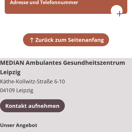
Adresse und Telefonnummer
Freitag von 07:30 bis 18:00 Uhr
MEDIAN Ambulantes Gesundheitszentrum Leipzig
Käthe-Kollwitz-Straße 6-10
04109 Leipzig
Zurück zum Seitenanfang
+49 341 2580600
MEDIAN Ambulantes Gesundheitszentrum
Leipzig
Käthe-Kollwitz-Straße 6-10
04109 Leipzig
Kontakt aufnehmen
Unser Angebot