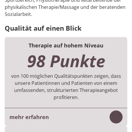
Sportbereich, Physiotherapie und Mitarbeitende der
physikalischen Therapie/Massage und der beratenden
Sozialarbeit.
Qualität auf einen Blick
Therapie auf hohem Niveau
98 Punkte
von 100 möglichen Qualitätspunkten zeigen, dass
unsere Patientinnen und Patienten von einem
umfassenden, strukturierten Therapieangebot
profitieren.
mehr erfahren
Inhalt
Für jede Rehabilitation gibt es Vorgaben zu