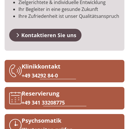
Zielgerichtete & individuelle Entwicklung
Downloads
Prävention
Energiepolitik
Kosten & Kostenträger
Kinder-und Jugendreha
Kosten & Kostenträger
Kooperationen
Ihr Begleiter in eine gesunde Zukunft
Qualität & Expertise
Ihre Zufriedenheit ist unser Qualitätsanspruch
Anreise
Nachsorge
Publikationsdatenbank
Zuzahlung & Befreiung
Gastroenterologie
Zuzahlung & Befreiung
FAQs
Checkliste zum Start
Stoffwechselerkrankungen
Reha FAQ
Ihr Weg zu MEDIAN
Kontaktieren Sie uns
Kontakt
Geriatrie
Reha Checkliste
Zuweiser
Gynäkologie
Klinikkontakt
HTS & Cochlea
+49 34292 84-0
Über MEDIAN
Long Covid
Reservierung
Presse
Onkologie
+49 341 33208775
Pneumologie
Blog
Psychsomatik