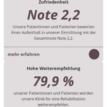
Zufriedenheit
den therapeutischen Behandlungen, was die
Note 2,2
Vielfalt, Menge und Dauer betreffen.
Im 1. Halbjahr 2026 flossen Daten von 612
Unsere Patientinnen und Patienten bewerten
Patientinnen und Patienten in die Bewertung
ihren Aufenthalt in unserer Einrichtung mit der
ein.
Gesamtnote Note 2,2.
mehr erfahren
Inhalt
Die Bewertung basiert auf der digitalen
Hohe Weiterempfehlung
Befragung, die die Patientinnen und
79,9 %
Patienten am Ende ihres Aufenthaltes
beantworten.
unserer Patientinnen und Patienten würden
Die Ergebnisse beruhen auf 641 Befragungen
unsere Klinik für eine Rehabilitation
aus dem 1. Halbjahr 2026.
weiterempfehlen.