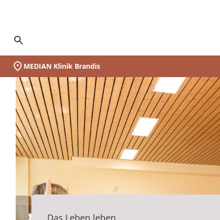
Suchseite aufrufen
MEDIAN Klinik Brandis
Unsere Klinik
Schwerpunkte
Ihr Aufenthalt
Vor der Reha
Während der Reha
Nach der Reha
Medizin & Teilhabe
Akut-Medizin
Rehabilitation
Eingliederungshilfe
Pflege
Nachsorge
Qualität & Expertise
Expertengremien
Ihr Weg zu MEDIAN
Infos zur Reha
Zuweiser
Über MEDIAN
Presse
(MEDIAN Klinik Brandis)
Unser Standort
auf einen Blick:
Zur Übersicht
Zur Übersicht
Zur Übersicht
Zur Übersicht
Zur Übersicht
Zur Übersicht
Zur Übersicht
Zur Übersicht
Zur Übersicht
Zur Übersicht
Zur Übersicht
Zur Übersicht
Zur Übersicht
Zur Übersicht
Zur Übersicht
Zur Übersicht
Zur Übersicht
Zur Übersicht
Zur Übersicht
Unsere Klinik
Wer wir sind
Orthopädie
Vor der Reha
Akut-Medizin
Data Science
Infos zur Reha
Ansprechpartner
Anmeldung & Aufnahme
Leben & Wohnen
Nachsorge
Neurologische Frührehabilitation
Neurologie
Besondere Wohnformen
Pflegeheime
MyMEDIAN@Home
Medicalboards
Reha-Anspruch
Management & Team
Pressemitteilungen
Schwerpunkte
Darum MEDIAN
Psychosomatik
Während der Reha
Rehabilitation
Qualitätsbericht
Infos zur Akutversorgung
Zentrale Reservierungszentren
Reha-Anspruch
Freizeit & Umgebung
Psychosomatik
Orthopädie
Ambulant Betreutes Wohnen
Pflege bei MEDIAN
Rethera Mind
Pflegeboard
Reha-Antrag
Zahlen & Fakten
Ihr Aufenthalt
Leitbild
Nach der Reha
Eingliederungshilfe
Zertifizierungen
Infos zur Eingliederung
Reha-Antrag
Psychiatrie
Kardiologie
Tagesstruktur
Hygieneboard
Reha-Arten
Vision & Grundwerte
Zertifizierungen
Jugendhilfe
Hygiene
MEDIAN premium
Wunsch & Wahlrecht
Psychosomatik
Assistenz in der eigenen Häuslichkeit
QM-Board
Wunsch & Wahlrecht
Unternehmenshistorie
MEDIAN Kliniken im Überblick
Blog
Pflege
Expertengremien
MEDIAN select
Widerspruch bei Ablehnung
Abhängigkeitserkrankungen
Ernährungsboard
Widerspruch bei Ablehnung
Forschung & Innovation
Das Leben leben