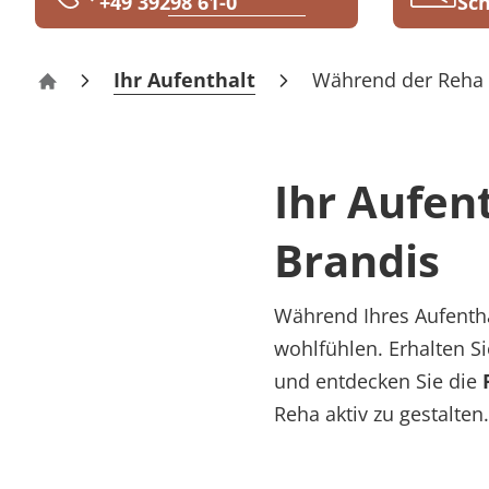
+49 39298 61-0
Sch
Rheumatologie
Karriere
Ihr Aufenthalt
Während der Reha
Klinik Brandis
Ihr Aufen
Brandis
Während Ihres Aufentha
wohlfühlen. Erhalten Si
und entdecken Sie die
Reha aktiv zu gestalten.