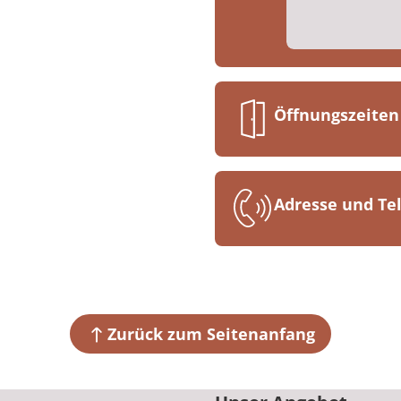
Öffnungszeiten
Montag bis D
07:30 bis 17:00
Adresse und T
Freitag
MEDIAN Klinik 
07:30 bis 15:00
Am Wald
04821 Brandis
Zurück zum Seitenanfang
+49 34292 8