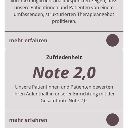
von 100 möglichen Qualitätspunkten zeigen, dass
unsere Patientinnen und Patienten von einem
umfassenden, strukturierten Therapieangebot
profitieren.
mehr erfahren
Inhalt
Für jede Rehabilitation gibt es Vorgaben zu
Zufriedenheit
den therapeutischen Behandlungen, was die
Note 2,0
Vielfalt, Menge und Dauer betreffen.
Im 1. Halbjahr 2026 flossen Daten von 622
Unsere Patientinnen und Patienten bewerten
Patientinnen und Patienten in die Bewertung
ihren Aufenthalt in unserer Einrichtung mit der
ein.
Gesamtnote Note 2,0.
mehr erfahren
Inhalt