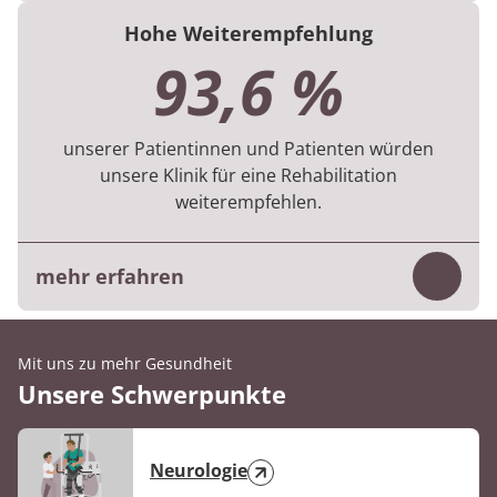
Die Bewertung basiert auf der digitalen
Hohe Weiterempfehlung
Befragung, die die Patientinnen und
93,6 %
Patienten am Ende ihres Aufenthaltes
beantworten.
unserer Patientinnen und Patienten würden
Die Ergebnisse beruhen auf 745 Befragungen
unsere Klinik für eine Rehabilitation
aus dem 1. Halbjahr 2026.
weiterempfehlen.
mehr erfahren
Inhalt
Die Kennzahl basiert auf der digitalen
Befragung, die die Patientinnen und
Mit uns zu mehr Gesundheit
Unsere Schwerpunkte
Patienten am Ende des Aufenthaltes
beantworten.
Die Ergebnisse beruhen auf 678 Befragungen
Neurologie