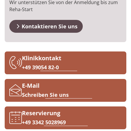
Wir unterstützen Sie von der Anmeldung bis zum
Downloads
Prävention
Energiepolitik
Kosten & Kostenträger
Kinder-und Jugendreha
Kosten & Kostenträger
Kooperationen
Reha-Start
Qualität & Expertise
Anreise
Nachsorge
Publikationsdatenbank
Zuzahlung & Befreiung
Gastroenterologie
Zuzahlung & Befreiung
Kontaktieren Sie uns
FAQs
Checkliste zum Start
Stoffwechselerkrankungen
Reha FAQ
Ihr Weg zu MEDIAN
Kontakt
Geriatrie
Reha Checkliste
Zuweiser
Klinikkontakt
Gynäkologie
+49 39054 82-0
HTS & Cochlea
Über MEDIAN
E-Mail
Long Covid
Schreiben Sie uns
Presse
Onkologie
Reservierung
Pneumologie
Blog
+49 3342 5028969