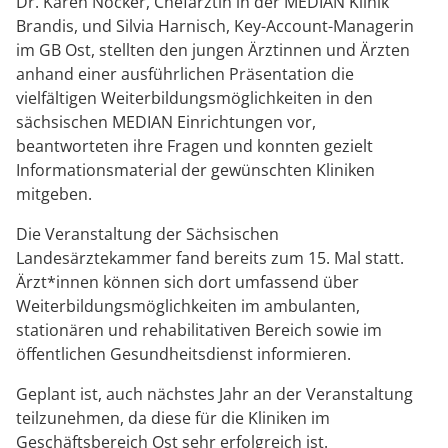
Dr. Karen Nöcker, Chefärztin in der MEDIAN Klinik
Prävention
Energiepolitik
Kinder-und Jugendreha
Kosten & Kostenträger
Kooperationen
Brandis, und Silvia Harnisch, Key-Account-Managerin
Über MEDIAN
im GB Ost, stellten den jungen Ärztinnen und Ärzten
Nachsorge
Publikationsdatenbank
Gastroenterologie
Zuzahlung & Befreiung
anhand einer ausführlichen Präsentation die
Presse
vielfältigen Weiterbildungsmöglichkeiten in den
Stoffwechselerkrankungen
Reha FAQ
sächsischen MEDIAN Einrichtungen vor,
beantworteten ihre Fragen und konnten gezielt
Blog
Geriatrie
Reha Checkliste
Informationsmaterial der gewünschten Kliniken
mitgeben.
Gynäkologie
Karriere
Die Veranstaltung der Sächsischen
HTS & Cochlea
Landesärztekammer fand bereits zum 15. Mal statt.
Ärzt*innen können sich dort umfassend über
Long Covid
Weiterbildungsmöglichkeiten im ambulanten,
stationären und rehabilitativen Bereich sowie im
Onkologie
öffentlichen Gesundheitsdienst informieren.
Geplant ist, auch nächstes Jahr an der Veranstaltung
Pneumologie
teilzunehmen, da diese für die Kliniken im
Geschäftsbereich Ost sehr erfolgreich ist.