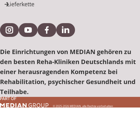
Lieferkette
Externe Verlinkung zu Instagram
Externe Verlinkung zu YouTube
Externe Verlinkung zu Facebook
Externe Verlinkung zu Link
Die Einrichtungen von MEDIAN gehören zu
den besten Reha-Kliniken Deutschlands mit
einer herausragenden Kompetenz bei
Rehabilitation, psychischer Gesundheit und
Teilhabe.
© 2025-2026 MEDIAN, alle Rechte vorbehalten
Einrichtung finden
Einrichtung finden
Einrichtung finden
Einrichtung finden
Einrichtung finden
Einrichtung finden
Einrichtung finden
Einrichtung finden
Einrichtung finden
Einrichtung finden
Einrichtung finden
Einrichtung finden