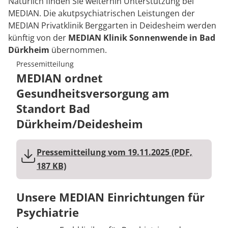
Natürlich finden Sie weiterhin Unterstützung bei
Prävention
Energiepolitik
Kinder-und Jugendreha
Kosten & Kostenträger
Kooperationen
MEDIAN. Die akutpsychiatrischen Leistungen der
Über MEDIAN
MEDIAN Privatklinik Berggarten in Deidesheim werden
Nachsorge
Publikationsdatenbank
Gastroenterologie
Zuzahlung & Befreiung
künftig von der
MEDIAN Klinik Sonnenwende in Bad
Presse
Dürkheim
übernommen.
Stoffwechselerkrankungen
Reha FAQ
Pressemitteilung
MEDIAN ordnet
Blog
Geriatrie
Reha Checkliste
Gesundheitsversorgung am
Gynäkologie
Standort Bad
Karriere
Dürkheim/Deidesheim
HTS & Cochlea
Pressemitteilung vom 19.11.2025 (PDF,
Long Covid
187 KB)
Onkologie
Unsere MEDIAN Einrichtungen für
Pneumologie
Psychiatrie