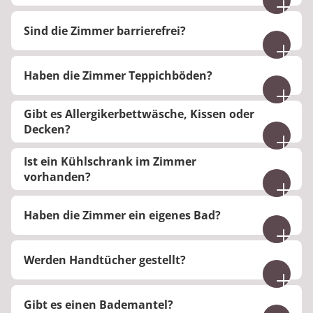
Ja, die Zimmer sind mit einem Fernseher
Sind die Zimmer barrierefrei?
ausgestattet.
Es sind barrierearme Zimmer vorhanden.
Haben die Zimmer Teppichböden?
Die Zimmer sind teilweise mit Teppich
Gibt es Allergikerbettwäsche, Kissen oder
ausgestattet.
Decken?
Ja, es gibt bei Bedarf Allegikerbettwäsche.
Ist ein Kühlschrank im Zimmer
vorhanden?
Nein, es befindet sich kein Kühlschrank im Zimmer.
Haben die Zimmer ein eigenes Bad?
Ja, jedes Zimmer hat ein eigenes Bad.
Werden Handtücher gestellt?
Ja, Handtücher werden für Ihren Klinikaufenthalt
Gibt es einen Bademantel?
gestellt und regelmäßig gewechselt.