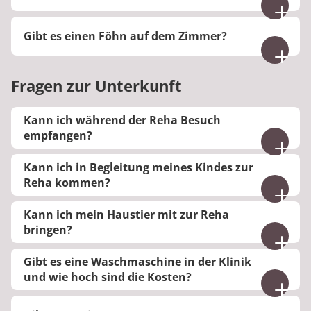
Ja, Sie können sich einen Bademantel gegen
Gibt es einen Föhn auf dem Zimmer?
Gebühr ausleihen.
Nein, auf den Zimmern gibt es keinen Föhn.
Fragen zur Unterkunft
Kann ich während der Reha Besuch
empfangen?
Ja, Besuche sind während unserer Öffnungszeiten
Kann ich in Begleitung meines Kindes zur
möglich. Übernachtungen sind gegen einen
Reha kommen?
Kostenbeitrag möglich.
Nein, die Unterbringung von Kindern ist leider
Kann ich mein Haustier mit zur Reha
nicht möglich.
bringen?
Nein, Haustiere sind aus hygienischen Gründen
Gibt es eine Waschmaschine in der Klinik
nicht gestattet.
und wie hoch sind die Kosten?
Ja, Waschmaschinen und Trockner können gegen