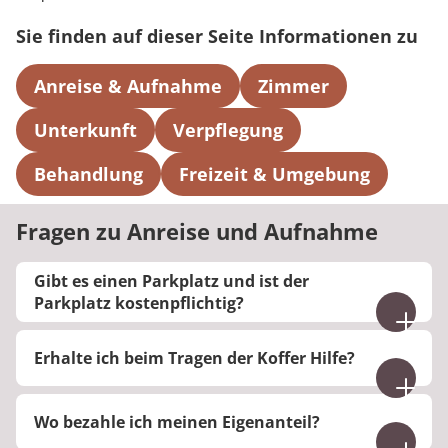
Sie finden auf dieser Seite Informationen zu
Anreise & Aufnahme
Zimmer
Unterkunft
Verpflegung
Behandlung
Freizeit & Umgebung
Fragen zu Anreise und Aufnahme
Gibt es einen Parkplatz und ist der
Parkplatz kostenpflichtig?
Es gibt eine begrenzte Anzahl kostenpflichtiger
Erhalte ich beim Tragen der Koffer Hilfe?
Parkplätze in unmittelbarer Nähe der Klinik.
Es stehen Kofferwagen zur Verfügung, mit denen
Wo bezahle ich meinen Eigenanteil?
Sie Ihr Gepäck auf das Zimmer transportieren
können.