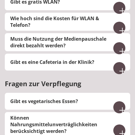
Gibt es gratis WLAN?
eine Gebühr genutzt werden. Waschen kostet 3,00
€ und Trocknen 2,50 €.
Nein, WLAN ist kostenpflichtig.
Wie hoch sind die Kosten für WLAN &
Telefon?
Die Kosten variieren, da wir verschiedene Flatrates
Muss die Nutzung der Medienpauschale
und Tagessätze anbieten.
direkt bezahlt werden?
Bitte bezahlen Sie die Medienpauschale direkt an
Gibt es eine Cafeteria in der Klinik?
der Rezeption.
Ja, es gibt eine Cafeteria.
Fragen zur Verpflegung
Gibt es vegetarisches Essen?
Ja, wir bieten vegetarische Speisen an. Bitte
Können
informieren Sie uns vorab über eventuelle
Nahrungsmittelunverträglichkeiten
Unverträglichkeiten.
berücksichtigt werden?