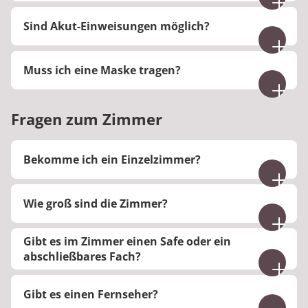
Bitte bezahlen Sie den Eigenanteil an der
Sind Akut-Einweisungen möglich?
Rezeption der Rehaklinik.
Nein, Akut-Einweisungen sind leider nicht möglich.
Muss ich eine Maske tragen?
In unserer Klinik Klinik besteht derzeit keine
Maskenpflicht.
Fragen zum Zimmer
Bekomme ich ein Einzelzimmer?
Bei uns werden Sie in einem Einzelzimmer
Wie groß sind die Zimmer?
untergebracht.
Die Größe der Zimmer beträgt 22 m².
Gibt es im Zimmer einen Safe oder ein
abschließbares Fach?
Nein, aber an der Rezeption ist ein Safe
Gibt es einen Fernseher?
vorhanden.