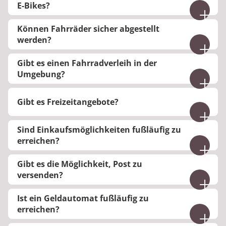
E-Bikes?
Nein, es gibt keine elektrische Ladestation.
Können Fahrräder sicher abgestellt
werden?
Nein, es gibt keine Möglichkeit der gesicherten
Gibt es einen Fahrradverleih in der
oder überwachten Fahrradaufbewahrung.
Umgebung?
Bitte informieren Sie sich bei der
Gibt es Freizeitangebote?
Tourismusinformation des Staatsbades Bad
Salzuflen über die Verleihmöglichkeit von
Es gibt Freizeitangebote. Bitte beachten Sie die
Fahrrädern.
Sind Einkaufsmöglichkeiten fußläufig zu
Aushänge in der Klinik.
erreichen?
In der 2,5 Kilometer entfernten Innenstadt
Gibt es die Möglichkeit, Post zu
befinden sich verschiedene Einkaufsmöglichkeiten.
versenden?
Ja, es gibt einen Briefkasten in der Klinik, der
Ist ein Geldautomat fußläufig zu
regelmäßig geleert wird. Briefmarken können Sie
erreichen?
in der Cafeteria kaufen.
Der nächste Geldautomat befindet sich in der