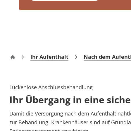
Medizin & Teilhabe
Prävention
Energiepolitik
Kinder-und Jugendreha
Kosten & Kostenträger
Kooperationen
Qualität & Expertise
Nachsorge
Publikationsdatenbank
Gastroenterologie
Zuzahlung & Befreiung
Stoffwechselerkrankungen
Reha FAQ
Ihr Weg zu MEDIAN
Geriatrie
Reha Checkliste
Zuweiser
Ihr Aufenthalt
Nach dem Aufent
Franz-Alexander-Klinik Nordrach
Gynäkologie
HTS & Cochlea
Lückenlose Anschlussbehandlung
Über MEDIAN
Long Covid
Ihr Übergang in eine sich
Onkologie
Presse
Damit die Versorgung nach dem Aufenthalt nahtl
Pneumologie
zur Behandlung. Krankenhäuser sind auf Grundla
Blog