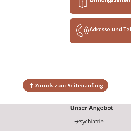
Öffnungszeiten
08:00-16:00
Adresse und T
MEDIAN Franz-A
Im Dorf 46
77787 Nordrac
+49 7838 92
Zurück zum Seitenanfang
Unser Angebot
Psychiatrie