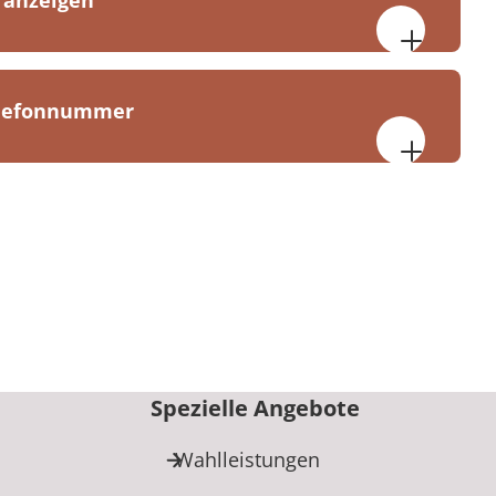
 anzeigen
elefonnummer
lexander-Klinik Nordrach
h
9100
Spezielle Angebote
Wahlleistungen