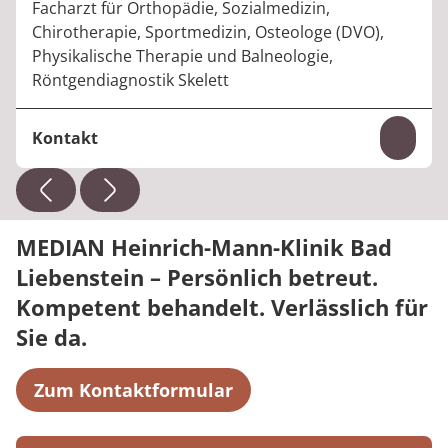
Facharzt für Orthopädie, Sozialmedizin,
Chirotherapie, Sportmedizin, Osteologe (DVO),
Physikalische Therapie und Balneologie,
Röntgendiagnostik Skelett
Kontakt
Inhal
Telefon:
+49 36961 37-321
E-Mail:
andreas.schmidt@median-kliniken.de
MEDIAN Heinrich-Mann-Klinik Bad
Liebenstein – Persönlich betreut.
Kompetent behandelt. Verlässlich für
Sie da.
Zum Kontaktformular