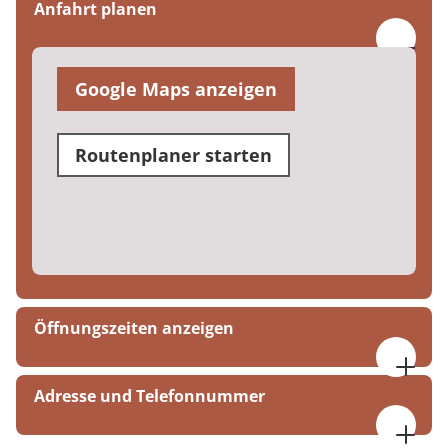
Anfahrt planen
Google Maps anzeigen
Routenplaner starten
Öffnungszeiten anzeigen
Montag - Donnerstag 07:30-17:00 Uhr
Adresse und Telefonnummer
Freitag 07:30-16:00 Uhr
MEDIAN Heinrich-Mann-Klinik Bad Liebenstein