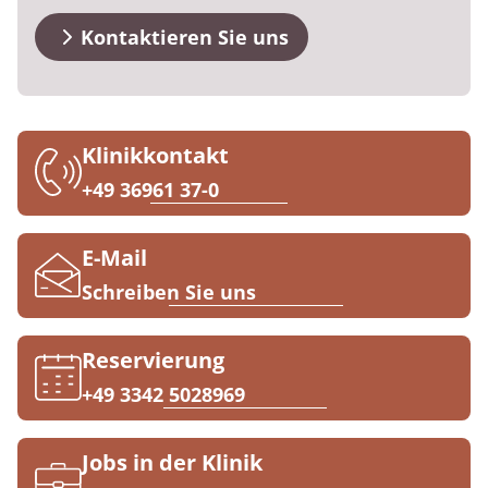
Anreise
Prävention
Energiepolitik
Kosten & Kostenträger
Kinder-und Jugendreha
Kosten & Kostenträger
Kooperationen
Kontaktieren Sie uns
Qualität & Expertise
FAQs
Nachsorge
Publikationsdatenbank
Zuzahlung & Befreiung
Gastroenterologie
Zuzahlung & Befreiung
Kontakt
Checkliste zum Start
Stoffwechselerkrankungen
Reha FAQ
Ihr Weg zu MEDIAN
Klinikkontakt
Geriatrie
Reha Checkliste
+49 36961 37-0
Zuweiser
Gynäkologie
E-Mail
HTS & Cochlea
Schreiben Sie uns
Über MEDIAN
Long Covid
Reservierung
Presse
Onkologie
+49 3342 5028969
Pneumologie
Blog
Jobs in der Klinik