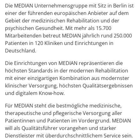
Blog
Prävention
Energiepolitik
Kosten & Kostenträger
Kinder-und Jugendreha
Kosten & Kostenträger
Kooperationen
Die MEDIAN Unternehmensgruppe mit Sitz in Berlin ist
einer der führenden europäischen Anbieter auf dem
Qualität & Expertise
Veranstaltungen
Nachsorge
Publikationsdatenbank
Zuzahlung & Befreiung
Gastroenterologie
Zuzahlung & Befreiung
Gebiet der medizinischen Rehabilitation und der
psychischen Gesundheit. Mit mehr als 15.700
Downloads
Checkliste zum Start
Stoffwechselerkrankungen
Reha FAQ
Mitarbeitenden betreut MEDIAN jährlich rund 250.000
Ihr Weg zu MEDIAN
Patienten in 120 Kliniken und Einrichtungen in
Anreise
Geriatrie
Reha Checkliste
Deutschland.
Zuweiser
Die Einrichtungen von MEDIAN repräsentieren die
FAQs
Gynäkologie
höchsten Standards in der modernen Rehabilitation
mit einer einzigartigen Kombination aus modernster
Kontakt
HTS & Cochlea
klinischer Versorgung, höchsten Qualitätsergebnissen
Über MEDIAN
und digitalem Know-how.
Long Covid
Für MEDIAN steht die bestmögliche medizinische,
Presse
Onkologie
therapeutische und pflegerische Versorgung aller
Patientinnen und Patienten im Vordergrund. MEDIAN
Pneumologie
will als Qualitätsführer vorangehen und starker
Blog
Dienstleister mit überdurchschnittlichem Service sein.