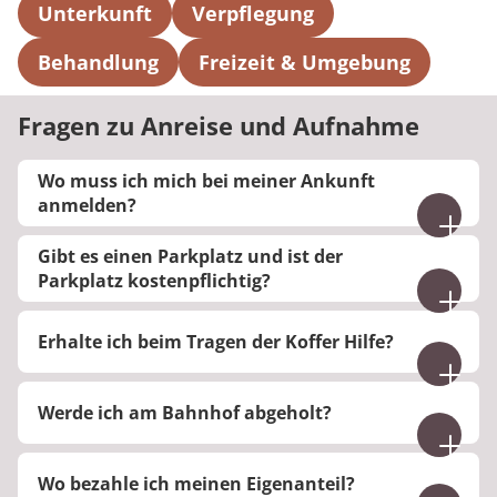
Unterkunft
Verpflegung
Behandlung
Freizeit & Umgebung
Fragen zu Anreise und Aufnahme
Wo muss ich mich bei meiner Ankunft
anmelden?
Bitte melden Sie sich an der Rezeption an. Dort
Gibt es einen Parkplatz und ist der
erhalten Sie alle wichtigen Informationen.
Parkplatz kostenpflichtig?
Auf dem Klinikgelände befindet sich ein Parkplatz,
Erhalte ich beim Tragen der Koffer Hilfe?
auf dem Sie kostenlos parken können.
Nein. Es stehen Ihnen jedoch Kofferwagen zur
Werde ich am Bahnhof abgeholt?
Verfügung, mit denen Sie Ihr Gepäck zu Ihrem
Zimmer transportieren können.
Ja, bei Ankunft mit dem Zug kann Sie der
Wo bezahle ich meinen Eigenanteil?
Fahrdienst abholen, sofern Ihre Ankunft im Voraus