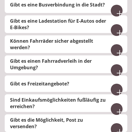
Gibt es eine Busverbindung in die Stadt?
Minuten.
Der Klinikbus steht wochentags zwischen 13:00
Gibt es eine Ladestation für E-Autos oder
und 17:00 Uhr als Rufbus kostenlos zur Verfügung.
E-Bikes?
Am Wochenende fährt der Bus einmal am Tag.
Für E-Autos steht leider keine Ladestation zur
Können Fahrräder sicher abgestellt
Verfügung. Für E-Bikes befindet sich eine
werden?
elektrische Ladestation am Bahnhof.
Es gibt Abstellmöglichkeiten für Fahrräder.
Gibt es einen Fahrradverleih in der
Umgebung?
Im Tierpark Bad Kösen gibt es einen
Gibt es Freizeitangebote?
Fahrradverleih.
Es gibt Freizeitangebote. Bitte beachten Sie die
Sind Einkaufsmöglichkeiten fußläufig zu
Aushänge an der Klinikpinnwand.
erreichen?
Ja, Einkaufsmöglichkeiten für Lebensmittel sind
Gibt es die Möglichkeit, Post zu
fußläufig erreichbar.
versenden?