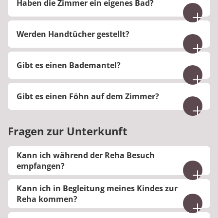
Haben die Zimmer ein eigenes Bad?
Die meisten Zimmer haben ein eigenes Bad.
Werden Handtücher gestellt?
Ja, Handtücher werden für Ihren Klinikaufenthalt
Gibt es einen Bademantel?
gestellt und regelmäßig gewechselt.
Nein, Bademäntel bieten wir nicht an.
Gibt es einen Föhn auf dem Zimmer?
Nein, auf den Zimmern gibt es keinen Föhn.
Fragen zur Unterkunft
Kann ich während der Reha Besuch
empfangen?
Ja, Sie können während Ihres Aufenthalts Besuch
Kann ich in Begleitung meines Kindes zur
empfangen.
Reha kommen?
Als Begleitperson oder Haushaltshilfekind können