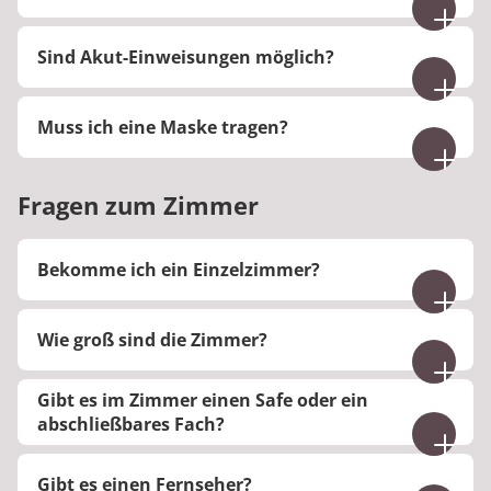
angemeldet wurde.
Sie bekommen eine Rechnung an Ihre
Sind Akut-Einweisungen möglich?
Meldeadresse geschickt.
Nein, Akut-Einweisungen sind leider nicht möglich.
Muss ich eine Maske tragen?
In unserer Klinik besteht derzeit keine
Maskenpflicht. Das Tragen einer Maske kann im
Fragen zum Zimmer
Falle eines Infektes vorgeschrieben werden.
Bekomme ich ein Einzelzimmer?
Jugendliche wohnen in Doppelzimmern
Wie groß sind die Zimmer?
zusammen mit anderen Jugendlichen. Kinder
werden gemeinsam mit ihrer Begleitperson in
Die Größe der Zimmer beträgt 16 – 20 m².
einem Einzelzimmer untergebracht.
Gibt es im Zimmer einen Safe oder ein
abschließbares Fach?
Nein.
Gibt es einen Fernseher?