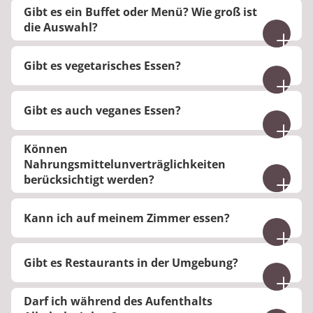
Gibt es ein Buffet oder Menü? Wie groß ist
die Auswahl?
Morgens und abends gibt es ein
Gibt es vegetarisches Essen?
abwechslungsreiches Buffet, mittags haben Sie die
Auswahl aus zwei Gerichten.
Ja, wir bieten vegetarische Speisen an. Bitte
Gibt es auch veganes Essen?
informieren Sie uns vorab über eventuelle
Unverträglichkeiten.
Nein, veganes Essen kann nicht garantiert werden.
Können
Nahrungsmittelunverträglichkeiten
berücksichtigt werden?
Ja, auf eine medizinisch indizierte
Kann ich auf meinem Zimmer essen?
Nahrungsunverträglichkeit kann Rücksicht
genommen werden.
Sie haben in medizinischen Ausnahmefällen die
Gibt es Restaurants in der Umgebung?
Möglichkeit auf dem Zimmer zu essen.
Ja, es gibt Restaurants in der Umgebung.
Darf ich während des Aufenthalts