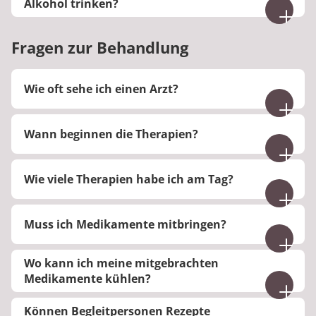
Alkohol trinken?
Nein, der Konsum von Alkohol ist in unserer Klinik
nicht gestattet.
Fragen zur Behandlung
Wie oft sehe ich einen Arzt?
Sie sehen den Arzt oder die Ärztin nach
Wann beginnen die Therapien?
individueller Terminvereinbarung.
Die ersten Therapien beginnen 8:30 Uhr.
Wie viele Therapien habe ich am Tag?
Die Anzahl der Therapien richtet sich nach dem
Muss ich Medikamente mitbringen?
Krankheitsbild und ist daher individuell.
Wir bitten Sie, einen ausreichenden Vorrat Ihrer
Wo kann ich meine mitgebrachten
regelmäßig einzunehmenden
Medikamente kühlen?
verschreibungspflichtigen Medikamente sowie
Bitte halten Sie Rücksprache mit dem Pflegedienst.
Ihrer nicht verschreibungspflichtigen
Können Begleitpersonen Rezepte