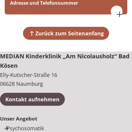
Adresse und Telefonnummer
Freitag, 07:30 bis 16:00 Uhr
MEDIAN Kinderklinik „Am Nicolausholz“ Bad Kösen
Elly-Kutscher-Straße 16
06628 Naumburg
Zurück zum Seitenanfang
+49 34463 43-0
MEDIAN Kinderklinik „Am Nicolausholz“ Bad
Kösen
Elly-Kutscher-Straße 16
06628 Naumburg
Kontakt aufnehmen
Unser Angebot
Psychosomatik