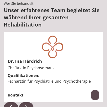
Wer Sie behandelt
Unser erfahrenes Team begleitet Sie
während Ihrer gesamten
Rehabilitation
Dr. Ina Härdrich
Berufstitel:
Chefärztin Psychosomatik
Qualifikationen:
Fachärztin für Psychiatrie und Psychotherapie
Kontakt
Inhal
Telefon:
+49 5731 8652870