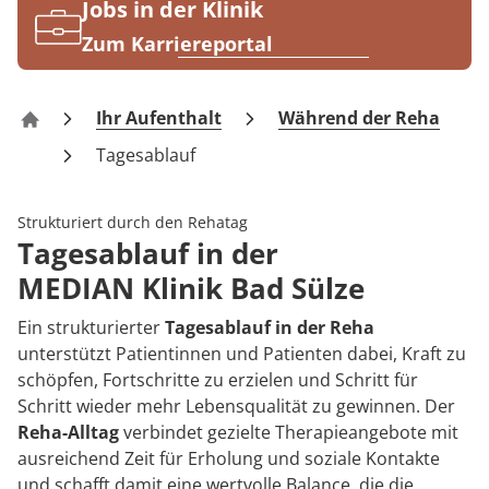
Rheumatologie
Jobs in der Klinik
Karriere
Zum Karriereportal
Ihr Aufenthalt
Während der Reha
Klinik Bad Sülze
Tagesablauf
Strukturiert durch den Rehatag
Tagesablauf in der
MEDIAN Klinik Bad Sülze
Ein strukturierter
Tagesablauf in der Reha
unterstützt Patientinnen und Patienten dabei, Kraft zu
schöpfen, Fortschritte zu erzielen und Schritt für
Schritt wieder mehr Lebensqualität zu gewinnen. Der
Reha-Alltag
verbindet gezielte Therapieangebote mit
ausreichend Zeit für Erholung und soziale Kontakte
und schafft damit eine wertvolle Balance, die die