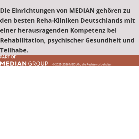
Die Einrichtungen von MEDIAN gehören zu
den besten Reha-Kliniken Deutschlands mit
einer herausragenden Kompetenz bei
Rehabilitation, psychischer Gesundheit und
Teilhabe.
© 2025-2026 MEDIAN, alle Rechte vorbehalten
Einrichtung finden
Einrichtung finden
Einrichtung finden
Einrichtung finden
Einrichtung finden
Einrichtung finden
Einrichtung finden
Einrichtung finden
Einrichtung finden
Einrichtung finden
Einrichtung finden
Einrichtung finden
Einrichtung finden
Einrichtung finden
Einrichtung finden
Einrichtung finden
Einrichtung finden
Einrichtung finden