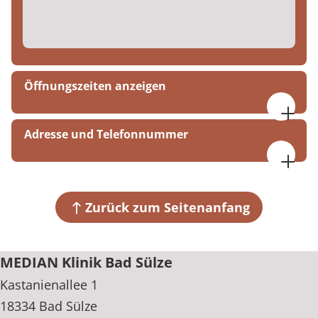
Öffnungszeiten anzeigen
Montag bis Freitag
Adresse und Telefonnummer
07:30 bis 17:00 Uhr
MEDIAN Klinik Bad Sülze
Kastanienallee 1
18334 Bad Sülze
Zurück zum Seitenanfang
+49 38229 72-0
MEDIAN Klinik Bad Sülze
Kastanienallee 1
18334 Bad Sülze