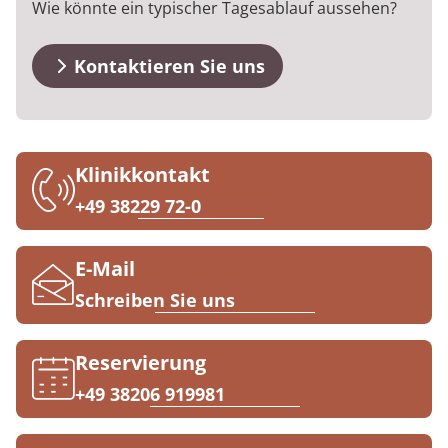
Wie könnte ein typischer Tagesablauf aussehen?
Anreise
Prävention
Energiepolitik
Kosten & Kostenträger
Kinder-und Jugendreha
Kosten & Kostenträger
Kooperationen
Qualität & Expertise
FAQs
Nachsorge
Publikationsdatenbank
Zuzahlung & Befreiung
Gastroenterologie
Zuzahlung & Befreiung
Kontaktieren Sie uns
Kontakt
Checkliste zum Start
Stoffwechselerkrankungen
Reha FAQ
Ihr Weg zu MEDIAN
Geriatrie
Reha Checkliste
Klinikkontakt
Zuweiser
+49 38229 72-0
Gynäkologie
HTS & Cochlea
E-Mail
Über MEDIAN
Schreiben Sie uns
Long Covid
Presse
Onkologie
Reservierung
+49 38206 919981
Pneumologie
Blog