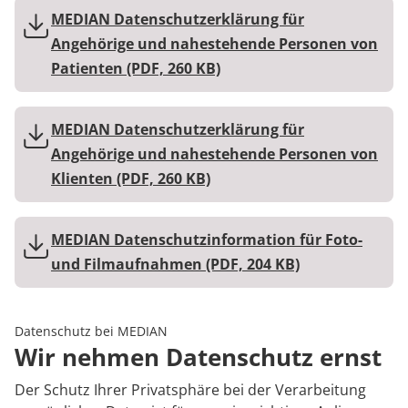
MEDIAN Kliniken im Überblick
Kontakt
Prävention
Energiepolitik
Persönlichkeitsstörungen
Kinder-und Jugendreha
Kosten & Kostenträger
Kooperationen
MEDIAN Datenschutzerklärung für
Angehörige und nahestehende Personen von
Medizin & Teilhabe
Nachsorge
Publikationsdatenbank
Traumafolgeerkrankungen
Gastroenterologie
Zuzahlung & Befreiung
Patienten (PDF, 260 KB)
Stoffwechselerkrankungen
Reha FAQ
Qualität & Expertise
MEDIAN Datenschutzerklärung für
Geriatrie
Reha Checkliste
Angehörige und nahestehende Personen von
Ihr Weg zu MEDIAN
Klienten (PDF, 260 KB)
Gynäkologie
Zuweiser
HTS & Cochlea
MEDIAN Datenschutzinformation für Foto-
und Filmaufnahmen (PDF, 204 KB)
Long Covid
Über MEDIAN
Onkologie
Datenschutz bei MEDIAN
Wir nehmen Datenschutz ernst
Pneumologie
Presse
Der Schutz Ihrer Privatsphäre bei der Verarbeitung