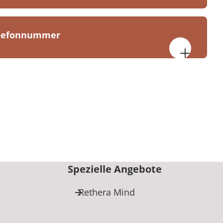
elefonnummer
 für Psychosomatik Bad Dürkheim
aße 12
kheim
40
Spezielle Angebote
Rethera Mind