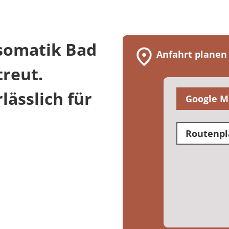
somatik Bad
Anfahrt planen
treut.
ässlich für
Google M
Routenpl