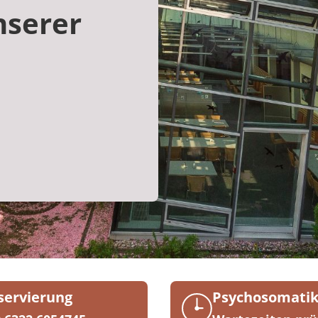
nserer
servierung
Psychosomati