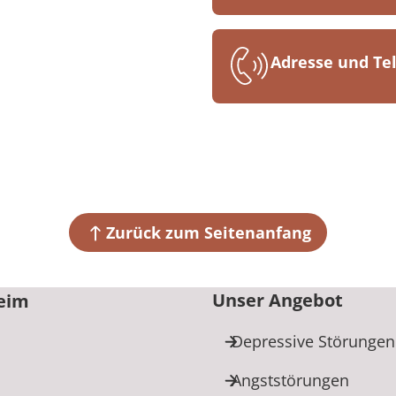
Adresse und T
MEDIAN Klinik
Kurbrunnenstr
67098 Bad Dür
+49 6322 93
Zurück zum Seitenanfang
Unser Angebot
heim
Depressive Störungen
Angststörungen