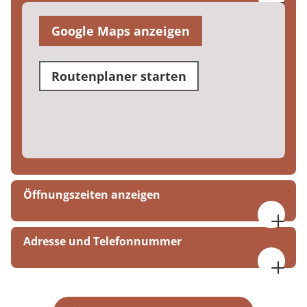
Google Maps anzeigen
Routenplaner starten
Öffnungszeiten anzeigen
Montag bis Freitag
Adresse und Telefonnummer
06:30 bis 19:00 Uhr
Samstag, Sonntag, Feiertage
MEDIAN Klinik Hoppegarten
08:00 bis 15:00 Uhr
Rennbahnallee 107