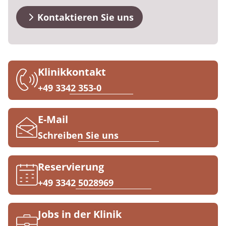
Anreise
Prävention
Energiepolitik
Kosten & Kostenträger
Kinder-und Jugendreha
Kosten & Kostenträger
Kooperationen
Kontaktieren Sie uns
Qualität & Expertise
FAQs
Nachsorge
Publikationsdatenbank
Zuzahlung & Befreiung
Gastroenterologie
Zuzahlung & Befreiung
Kontakt
Checkliste zum Start
Stoffwechselerkrankungen
Reha FAQ
Ihr Weg zu MEDIAN
Klinikkontakt
Geriatrie
Reha Checkliste
+49 3342 353-0
Zuweiser
Gynäkologie
E-Mail
HTS & Cochlea
Schreiben Sie uns
Über MEDIAN
Long Covid
Reservierung
Presse
Onkologie
+49 3342 5028969
Pneumologie
Blog
Jobs in der Klinik