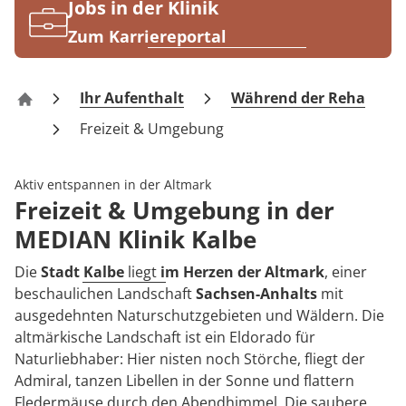
Rheumatologie
Jobs in der Klinik
Karriere
Zum Karriereportal
Ihr Aufenthalt
Während der Reha
Klinik Kalbe
Freizeit & Umgebung
Aktiv entspannen in der Altmark
Freizeit & Umgebung in der
MEDIAN Klinik Kalbe
Die
Stadt Kalbe
liegt
im Herzen der Altmark
, einer
beschaulichen Landschaft
Sachsen-Anhalts
mit
ausgedehnten Naturschutzgebieten und Wäldern. Die
altmärkische Landschaft ist ein Eldorado für
Naturliebhaber: Hier nisten noch Störche, fliegt der
Admiral, tanzen Libellen in der Sonne und flattern
Fledermäuse durch den Abendhimmel. Die saubere