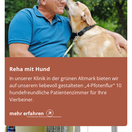
Reha mit Hund
In unserer Klinik in der grünen Altmark bieten wir
auf unserem liebevoll gestalteten „4-Pfotenflur“ 10
hundefreundliche Patientenzimmer für Ihre
Vierbeiner.
mehr erfahren