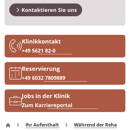
Downloads
Prävention
Energiepolitik
Kosten & Kostenträger
Kinder-und Jugendreha
Kosten & Kostenträger
Kooperationen
Kontaktieren Sie uns
Qualität & Expertise
Anreise
Nachsorge
Publikationsdatenbank
Zuzahlung & Befreiung
Gastroenterologie
Zuzahlung & Befreiung
FAQs
Checkliste zum Start
Stoffwechselerkrankungen
Reha FAQ
Ihr Weg zu MEDIAN
Klinikkontakt
Kontakt
Geriatrie
Reha Checkliste
+49 5621 82-0
Zuweiser
Gynäkologie
Reservierung
HTS & Cochlea
+49 6032 7809889
Über MEDIAN
Long Covid
Jobs in der Klinik
Presse
Onkologie
Zum Karriereportal
Pneumologie
Blog
Ihr Aufenthalt
Während der Reha
Klinik Mühlengrund Bad Wildungen