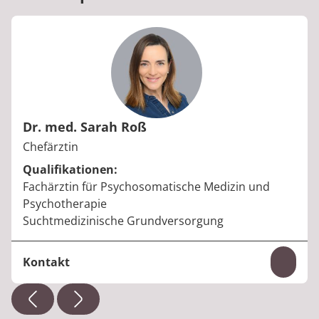
Dr. med. Sarah Roß
Berufstitel:
Chefärztin
Qualifikationen:
Fachärztin für Psychosomatische Medizin und
Psychotherapie
Suchtmedizinische Grundversorgung
Kontakt
Inhal
E-Mail:
sarah.ross@median-kliniken.de