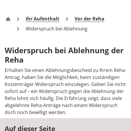
Veranstaltungen
Prävention
Energiepolitik
Kosten & Kostenträger
Kinder-und Jugendreha
Kosten & Kostenträger
Kooperationen
Qualität & Expertise
Downloads
Nachsorge
Publikationsdatenbank
Zuzahlung & Befreiung
Gastroenterologie
Zuzahlung & Befreiung
Ihr Aufenthalt
Vor der Reha
Klinik Schweriner See
Widerspruch bei Ablehnung
Anreise
Checkliste zum Start
Stoffwechselerkrankungen
Reha FAQ
Ihr Weg zu MEDIAN
FAQs
Geriatrie
Reha Checkliste
Widerspruch bei Ablehnung der
Zuweiser
Reha
Kontakt
Gynäkologie
Erhalten Sie einen Ablehnungsbescheid zu Ihrem Reha-
HTS & Cochlea
Antrag, haben Sie die Möglichkeit, beim zuständigen
Kostenträger Widerspruch einzulegen. Geben Sie nicht
Über MEDIAN
Long Covid
sofort auf – ein Widerspruch gegen die Ablehnung der
Reha lohnt sich häufig. Die Erfahrung zeigt, dass viele
Presse
Onkologie
abgelehnte Reha-Anträge nach einem Widerspruch
doch noch bewilligt werden.
Pneumologie
Blog
Auf dieser Seite