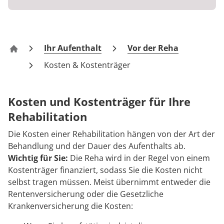
Blog
Prävention
Energiepolitik
Kosten & Kostenträger
Kinder-und Jugendreha
Kosten & Kostenträger
Kooperationen
Qualität & Expertise
Downloads
Nachsorge
Publikationsdatenbank
Zuzahlung & Befreiung
Gastroenterologie
Zuzahlung & Befreiung
Ihr Aufenthalt
Vor der Reha
Parkklinik Bad Rothenfelde
Anreise
Checkliste zum Start
Stoffwechselerkrankungen
Reha FAQ
Ihr Weg zu MEDIAN
Kosten & Kostenträger
FAQs
Geriatrie
Reha Checkliste
Zuweiser
Kosten und Kostenträger für Ihre
Kontakt
Gynäkologie
Rehabilitation
HTS & Cochlea
Die Kosten einer Rehabilitation hängen von der Art der
Über MEDIAN
Behandlung und der Dauer des Aufenthalts ab.
Long Covid
Wichtig für Sie:
Die Reha wird in der Regel von einem
Kostenträger finanziert, sodass Sie die Kosten nicht
Presse
Onkologie
selbst tragen müssen. Meist übernimmt entweder die
Rentenversicherung oder die Gesetzliche
Pneumologie
Krankenversicherung die Kosten:
Blog