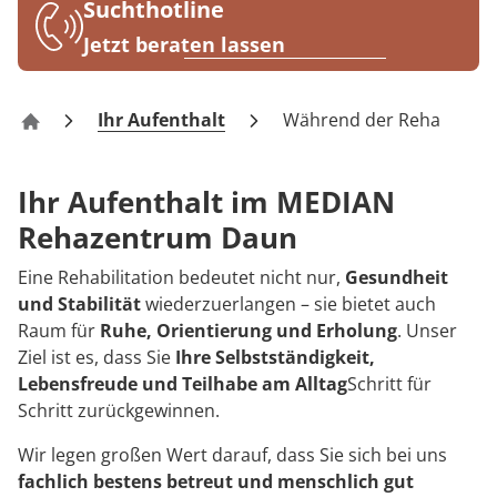
Rheumatologie
Suchthotline
Blog
Jetzt beraten lassen
Karriere
Ihr Aufenthalt
Während der Reha
Rehazentrum Daun – Adaption
Ihr Aufenthalt im MEDIAN
Rehazentrum Daun
Eine Rehabilitation bedeutet nicht nur,
Gesundheit
und Stabilität
wiederzuerlangen – sie bietet auch
Raum für
Ruhe, Orientierung und Erholung
. Unser
Ziel ist es, dass Sie
Ihre Selbstständigkeit,
Lebensfreude und Teilhabe am Alltag
Schritt für
Schritt zurückgewinnen.
Wir legen großen Wert darauf, dass Sie sich bei uns
fachlich bestens betreut und menschlich gut