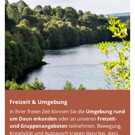
Freizeit & Umgebung
In Ihrer freien Zeit können Sie die
Umgebung rund
um Daun erkunden
oder an unseren
Freizeit-
und Gruppenangeboten
teilnehmen. Bewegung,
Kreativität und Austausch tragen dazu bei, dass