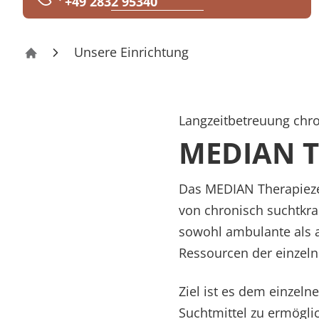
+49 2832 95340
Rheumatologie
Karriere
Unsere Einrichtung
Therapiezentrum Haus Dondert
Langzeitbetreuung chr
MEDIAN T
Das MEDIAN Therapieze
von chronisch suchtkr
sowohl ambulante als a
Ressourcen der einzel
Ziel ist es dem einzel
Suchtmittel zu ermögli