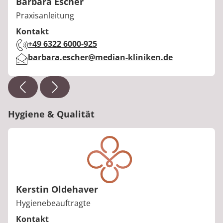
Barbara Escher
Berufstitel:
Praxisanleitung
Kontakt
Telefon:
+49 6322 6000-925
E-Mail:
barbara.escher@median-kliniken.de
Hygiene & Qualität
Kerstin Oldehaver
Berufstitel:
Hygienebeauftragte
Kontakt