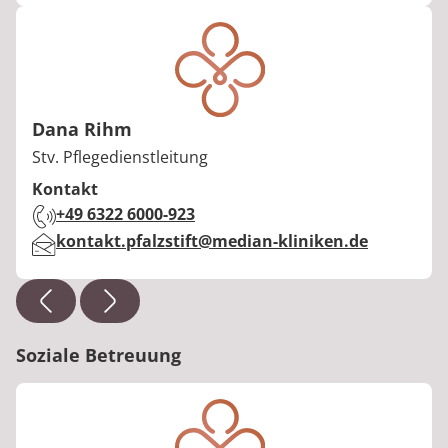
Dana Rihm
Berufstitel:
Stv. Pflegedienstleitung
Kontakt
Telefon:
+49 6322 6000-923
E-Mail:
kontakt.pfalzstift@median-kliniken.de
Soziale Betreuung