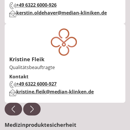
Telefon:
+49 6322 6000-926
E-Mail:
kerstin.oldehaver@median-kliniken.de
Kristine Fleik
Berufstitel:
Qualitätsbeauftragte
Kontakt
Telefon:
+49 6322 6000-927
E-Mail:
kristine.fleik@median-klinken.de
Medizinproduktesicherheit