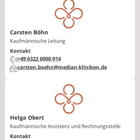
Carsten Böhn
Berufstitel:
Kaufmännische Leitung
Kontakt
Telefon:
+49 6322 6000-914
E-Mail:
carsten.boehn@median-kliniken.de
Helga Obert
Berufstitel:
Kaufmännische Assistenz und Rechnungsstelle
Kontakt