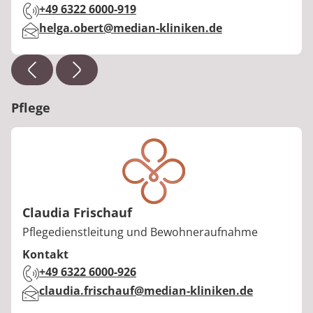
Telefon:
+49 6322 6000-919
E-Mail:
helga.obert@median-kliniken.de
Pflege
Claudia Frischauf
Berufstitel:
Pflegedienstleitung und Bewohneraufnahme
Kontakt
Telefon:
+49 6322 6000-926
E-Mail:
claudia.frischauf@median-kliniken.de