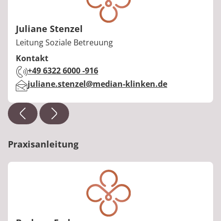
Juliane Stenzel
Berufstitel:
Leitung Soziale Betreuung
Kontakt
Telefon:
+49 6322 6000 -916
E-Mail:
juliane.stenzel@median-klinken.de
Praxisanleitung