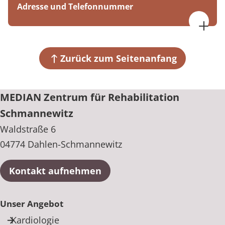
Adresse und Telefonnummer
Freitag, 07:30 bis 16:00 Uhr
MEDIAN Zentrum für Rehabilitation Schmannewitz
Waldstraße 6
04774 Dahlen-Schmannewitz
Zurück zum Seitenanfang
+49 34361 61-0
MEDIAN Zentrum für Rehabilitation
Schmannewitz
Waldstraße 6
04774 Dahlen-Schmannewitz
Kontakt aufnehmen
Unser Angebot
Kardiologie