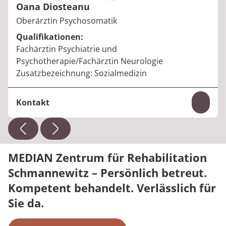
Oana Diosteanu
Berufstitel:
Oberärztin Psychosomatik
Qualifikationen:
Fachärztin Psychiatrie und
Psychotherapie/Fachärztin Neurologie
Zusatzbezeichnung: Sozialmedizin
Kontakt
Inhal
Telefon:
+49 34361 62-452
E-Mail:
oana.diosteanu@median-kliniken.de
MEDIAN Zentrum für Rehabilitation
Schmannewitz – Persönlich betreut.
Kompetent behandelt. Verlässlich für
Sie da.