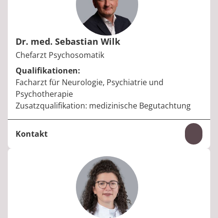
Dr. med. Sebastian Wilk
Berufstitel:
Chefarzt Psychosomatik
Qualifikationen:
Facharzt für Neurologie, Psychiatrie und
Psychotherapie
Zusatzqualifikation: medizinische Begutachtung
Kontakt
Inhal
Telefon:
+49 34361 62-452
E-Mail:
sebastian.wilk@median-kliniken.de