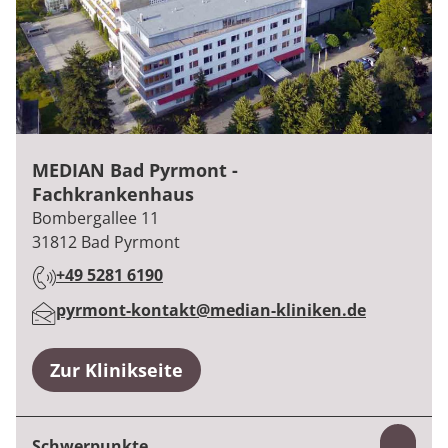
MEDIAN Bad Pyrmont -
Fachkrankenhaus
:
Bombergallee 11
31812
Bad Pyrmont
+49 5281 6190
:
pyrmont-kontakt@median-kliniken.de
:
Zur Klinikseite
Schwerpunkte