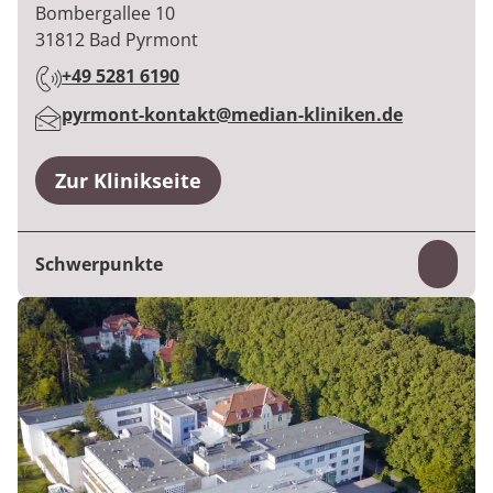
:
Bombergallee 10
31812
Bad Pyrmont
+49 5281 6190
:
pyrmont-kontakt@median-kliniken.de
:
Zur Klinikseite
Schwerpunkte
Inhal
Psychosomatik