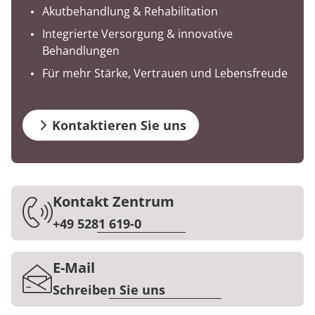
Prävention
Energiepolitik
Zuzahlung & Befreiung
Kinder-und Jugendreha
Kosten & Kostenträger
Kooperationen
Akutbehandlung & Rehabilitation
Integrierte Versorgung & innovative
Qualität & Expertise
Nachsorge
Publikationsdatenbank
Gastroenterologie
Zuzahlung & Befreiung
Behandlungen
Für mehr Stärke, Vertrauen und Lebensfreude
Stoffwechselerkrankungen
Reha FAQ
Ihr Weg zu MEDIAN
Geriatrie
Reha Checkliste
Kontaktieren Sie uns
Zuweiser
Gynäkologie
HTS & Cochlea
Kontakt Zentrum
Über MEDIAN
Long Covid
+49 5281 619-0
Presse
Onkologie
E-Mail
Pneumologie
Schreiben Sie uns
Blog