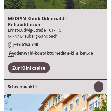
MEDIAN Klinik Odenwald -
Rehabilitation
:
Ernst-Ludwig-Straße 101-115
64747
Breuberg-Sandbach
+49 6163 740
:
odenwald-kontakt@median-kliniken.de
:
Zur Klinikseite
Schwerpunkte
Inhal
Psychosomatik
Abhängigkeitskrankheiten