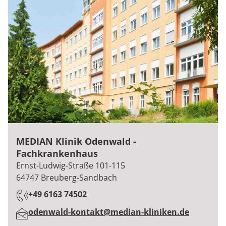
MEDIAN Klinik Odenwald -
Fachkrankenhaus
:
Ernst-Ludwig-Straße 101-115
64747
Breuberg-Sandbach
+49 6163 74502
:
odenwald-kontakt@median-kliniken.de
: